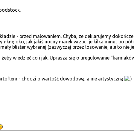
oodstock.
kładzie - przed malowaniem. Chyba, ze deklarujemy dokończen
rzymknę oko, jak jakiś nocny marek wrzuci je kilka minut po
 mały blister wybranej (zazwyczaj przez losowanie, ale to nie j
żeby wiedzieć co i jak. Uprasza się o uregulowanie "karniakó
artoflem - chodzi o wartość dowodową, a nie artystyczną