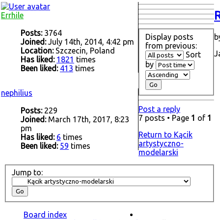
R
Errhile
Posts:
3764
Display posts
b
Joined:
July 14th, 2014, 4:42 pm
from previous:
Location:
Szczecin, Poland
J
Sort
Has liked:
1821
times
by
Been liked:
413
times
nephilius
Post a reply
Posts:
229
7 posts • Page
1
of
1
Joined:
March 17th, 2017, 8:23
pm
Return to Kącik
Has liked:
6
times
artystyczno-
Been liked:
59
times
modelarski
Jump to:
Board index