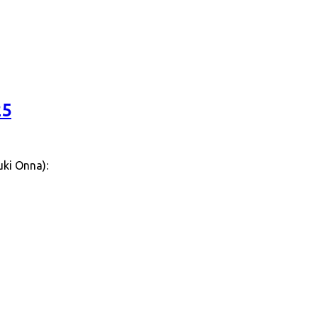
25
uki Onna):