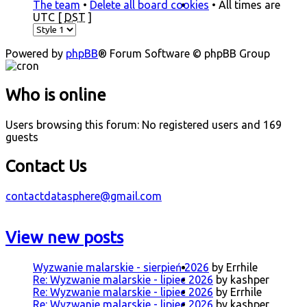
The team
•
Delete all board cookies
• All times are
UTC [
DST
]
Powered by
phpBB
® Forum Software © phpBB Group
Who is online
Users browsing this forum: No registered users and 169
guests
Contact Us
contactdatasphere@gmail.com
View new posts
Wyzwanie malarskie - sierpień 2026
by Errhile
Re: Wyzwanie malarskie - lipiec 2026
by kashper
Re: Wyzwanie malarskie - lipiec 2026
by Errhile
Re: Wyzwanie malarskie - lipiec 2026
by kashper