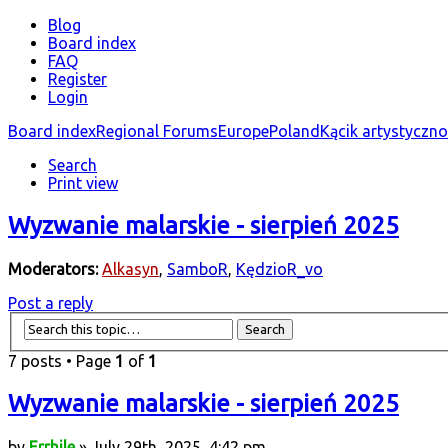
Blog
Board index
FAQ
Register
Login
Board index
Regional Forums
Europe
Poland
Kącik artystyczn
Search
Print view
Wyzwanie malarskie - sierpień 2025
Moderators:
Alkasyn
,
SamboR
,
KędzioR_vo
Post a reply
7 posts • Page
1
of
1
Wyzwanie malarskie - sierpień 2025
by
Errhile
» July 29th, 2025, 4:42 pm