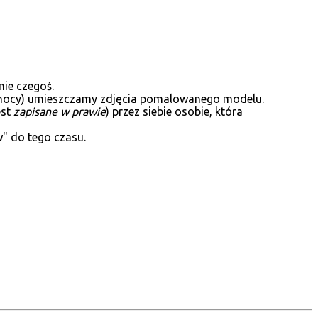
ie czegoś.
 północy) umieszczamy zdjęcia pomalowanego modelu.
est
zapisane w prawie
) przez siebie osobie, która
w" do tego czasu.