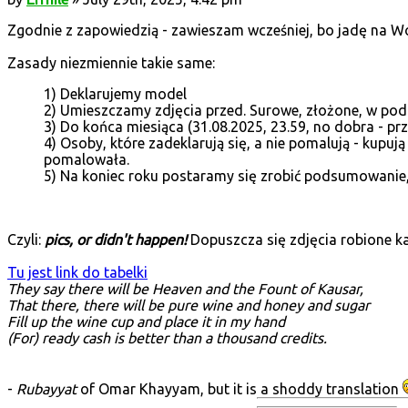
Zgodnie z zapowiedzią - zawieszam wcześniej, bo jadę na W
Zasady niezmiennie takie same:
1) Deklarujemy model
2) Umieszczamy zdjęcia przed. Surowe, złożone, w pod
3) Do końca miesiąca (31.08.2025, 23.59, no dobra - p
4) Osoby, które zadeklarują się, a nie pomalują - kupują
pomalowała.
5) Na koniec roku postaramy się zrobić podsumowanie, 
Czyli:
pics, or didn't happen!
Dopuszcza się zdjęcia robione k
Tu jest link do tabelki
They say there will be Heaven and the Fount of Kausar,
That there, there will be pure wine and honey and sugar
Fill up the wine cup and place it in my hand
(For) ready cash is better than a thousand credits.
-
Rubayyat
of Omar Khayyam, but it is a shoddy translation