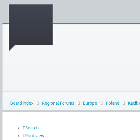
Board index
Regional Forums
Europe
Poland
Kącik
Search
Print view