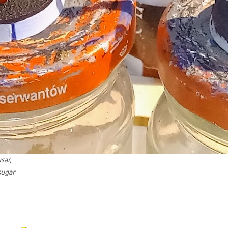
sar,
sugar