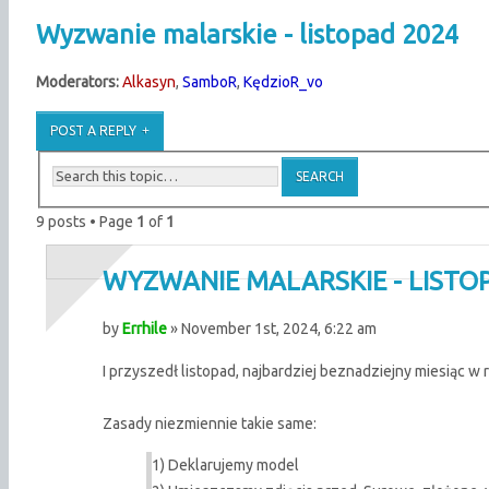
Wyzwanie malarskie - listopad 2024
Moderators:
Alkasyn
,
SamboR
,
KędzioR_vo
POST A REPLY
9 posts • Page
1
of
1
WYZWANIE MALARSKIE - LISTO
by
Errhile
» November 1st, 2024, 6:22 am
I przyszedł listopad, najbardziej beznadziejny miesiąc w ro
Zasady niezmiennie takie same:
1) Deklarujemy model