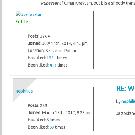
-
Rubayyat
of Omar Khayyam, but it is a shoddy tran
Errhile
Posts:
3764
Joined:
July 14th, 2014, 4:42 pm
Location:
Szczecin, Poland
Has liked:
1821
times
Been liked:
413
times
RE: 
nephilius
by
nephili
Posts:
229
Joined:
March 17th, 2017, 8:23 pm
Ja zostan
Has liked:
6
times
Been liked:
59
times