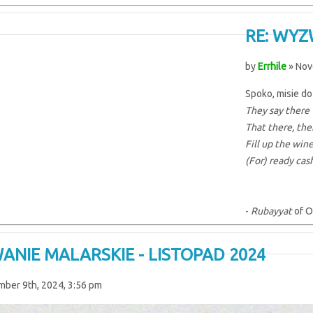
RE: WYZ
by
Errhile
» Nov
Spoko, misie d
They say there 
That there, the
Fill up the win
(For) ready cas
-
Rubayyat
of O
ANIE MALARSKIE - LISTOPAD 2024
ber 9th, 2024, 3:56 pm