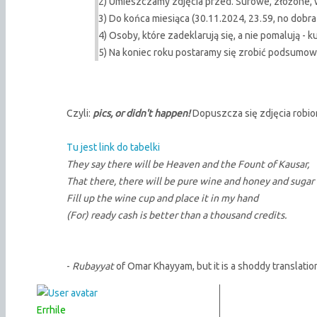
2) Umieszczamy zdjęcia przed. Surowe, złożone,
3) Do końca miesiąca (30.11.2024, 23.59, no dobr
4) Osoby, które zadeklarują się, a nie pomalują - 
5) Na koniec roku postaramy się zrobić podsumowa
Czyli:
pics, or didn't happen!
Dopuszcza się zdjęcia robio
Tu jest link do tabelki
They say there will be Heaven and the Fount of Kausar,
That there, there will be pure wine and honey and sugar
Fill up the wine cup and place it in my hand
(For) ready cash is better than a thousand credits.
-
Rubayyat
of Omar Khayyam, but it is a shoddy translati
Errhile