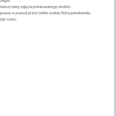
czegoś.
cy) umieszczamy zdjęcia pomalowanego modelu.
apisane w prawie
) przez siebie osobie, która pomalowała.
tego czasu.