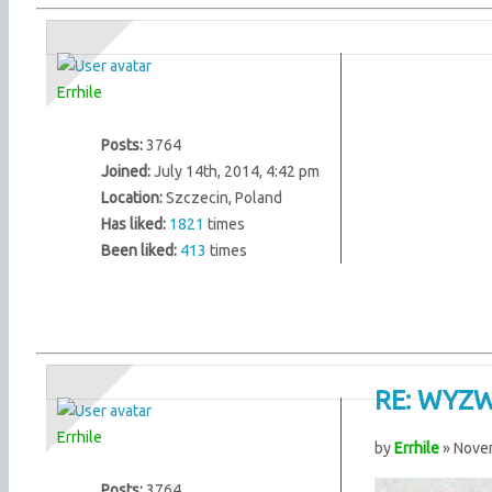
Errhile
Posts:
3764
Joined:
July 14th, 2014, 4:42 pm
Location:
Szczecin, Poland
Has liked:
1821
times
Been liked:
413
times
RE: WYZW
Errhile
by
Errhile
» Novem
Posts:
3764