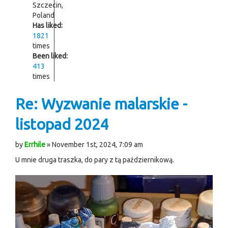
Szczecin,
Poland
Has liked:
1821
times
Been liked:
413
times
Re: Wyzwanie malarskie -
listopad 2024
by
Errhile
» November 1st, 2024, 7:09 am
U mnie druga traszka, do pary z tą październikową.