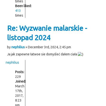
times
Been liked:
413
times
Re: Wyzwanie malarskie -
listopad 2024
by
nephilius
» December 3rd, 2024, 2:45 pm
Ja jak zapewne łatwoe sie domyśleć dałem ciała
nephilius
Posts:
229
Joined:
March
17th,
2017,
8:23
pm