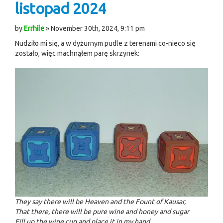
listopad 2024
by
Errhile
» November 30th, 2024, 9:11 pm
Nudziło mi się, a w dyżurnym pudle z terenami co-nieco się
zostało, więc machnąłem parę skrzynek:
They say there will be Heaven and the Fount of Kausar,
That there, there will be pure wine and honey and sugar
Fill up the wine cup and place it in my hand