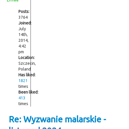
Errhile
Posts:
3764
Joined:
July
14th,
2014,
4:42
pm
Location:
Szczecin,
Poland
Has liked:
1821
times
Been liked:
413
times
Re: Wyzwanie malarskie -