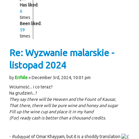
Has liked:
6
times
Been liked:
59
times
Re: Wyzwanie malarskie -
listopad 2024
by
Errhile
» December 3rd, 2024, 10:01 pm
Wciurność... i co teraz?
Na grudzień...?
They say there will be Heaven and the Fount of Kausar,
That there, there will be pure wine and honey and sugar
Fill up the wine cup and place it in my hand
(For) ready cash is better than a thousand credits.
-
Rubayyat
of Omar Khayyam, but it is a shoddy translation