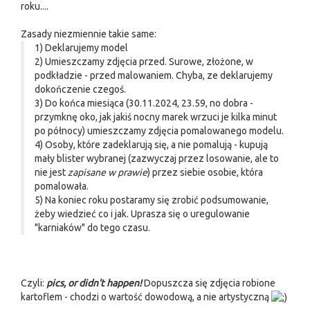
roku....
Zasady niezmiennie takie same:
1) Deklarujemy model
2) Umieszczamy zdjęcia przed. Surowe, złożone, w
podkładzie - przed malowaniem. Chyba, ze deklarujemy
dokończenie czegoś.
3) Do końca miesiąca (30.11.2024, 23.59, no dobra -
przymknę oko, jak jakiś nocny marek wrzuci je kilka minut
po północy) umieszczamy zdjęcia pomalowanego modelu.
4) Osoby, które zadeklarują się, a nie pomalują - kupują
mały blister wybranej (zazwyczaj przez losowanie, ale to
nie jest
zapisane w prawie
) przez siebie osobie, która
pomalowała.
5) Na koniec roku postaramy się zrobić podsumowanie,
żeby wiedzieć co i jak. Uprasza się o uregulowanie
"karniaków" do tego czasu.
Czyli:
pics, or didn't happen!
Dopuszcza się zdjęcia robione
kartoflem - chodzi o wartość dowodową, a nie artystyczną