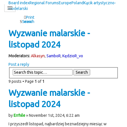
Board index
Regional Forums
Europe
Poland
Kącik artystyczno-
modelarski
Print
Search
view
Wyzwanie malarskie -
listopad 2024
Moderators:
Alkasyn
,
SamboR
,
KędzioR_vo
Post a reply
9 posts • Page
1
of
1
Wyzwanie malarskie -
listopad 2024
by
Errhile
» November 1st, 2024, 6:22 am
I przyszedł listopad, najbardziej beznadziejny miesiąc w