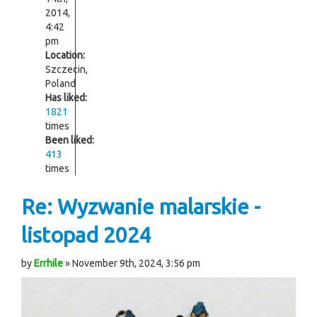
2014,
4:42
pm
Location:
Szczecin,
Poland
Has liked:
1821
times
Been liked:
413
times
Re: Wyzwanie malarskie -
listopad 2024
by
Errhile
» November 9th, 2024, 3:56 pm