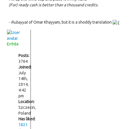
(For) ready cash is better than a thousand credits.
-
Rubayyat
of Omar Khayyam, but it is a shoddy translation
Errhile
Posts:
3764
Joined:
July
14th,
2014,
4:42
pm
Location:
Szczecin,
Poland
Has liked:
1821