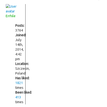
Errhile
Posts:
3764
Joined:
July
14th,
2014,
4:42
pm
Location:
Szczecin,
Poland
Has liked:
1821
times
Been liked:
413
times