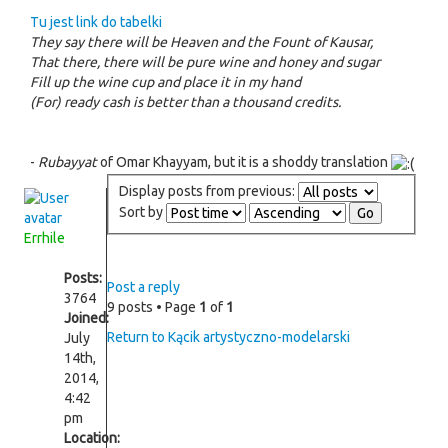
Tu jest link do tabelki
They say there will be Heaven and the Fount of Kausar,
That there, there will be pure wine and honey and sugar
Fill up the wine cup and place it in my hand
(For) ready cash is better than a thousand credits.
-
Rubayyat
of Omar Khayyam, but it is a shoddy translation
Display posts from previous:
Sort by
Errhile
Posts:
Post a reply
3764
9 posts • Page
1
of
1
Joined:
Return to Kącik artystyczno-modelarski
July
14th,
2014,
4:42
pm
Location: