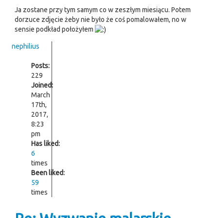
Ja zostane przy tym samym co w zeszłym miesiącu. Potem
dorzuce zdjęcie żeby nie było że coś pomalowałem, no w
sensie podkład położyłem
nephilius
Posts:
229
Joined:
March
17th,
2017,
8:23
pm
Has liked:
6
times
Been liked:
59
times