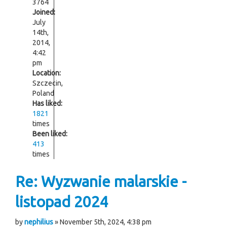
3764
Joined:
July
14th,
2014,
4:42
pm
Location:
Szczecin,
Poland
Has liked:
1821
times
Been liked:
413
times
Re: Wyzwanie malarskie -
listopad 2024
by
nephilius
» November 5th, 2024, 4:38 pm