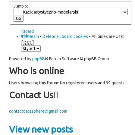
Jump to:
Board
index
The team
•
Delete all board cookies
• All times are UTC
[
DST
]
Powered by
phpBB
® Forum Software © phpBB Group
Who is online
Users browsing this forum: No registered users and 99 guests
Contact Us
contactdatasphere@gmail.com
View new posts