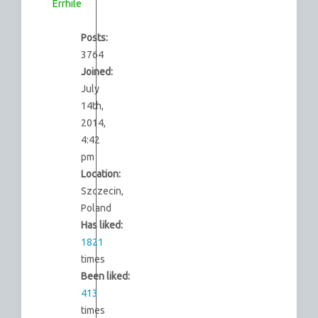
Errhile
Posts:
3764
Joined:
July
14th,
2014,
4:42
pm
Location:
Szczecin,
Poland
Has liked:
1821
times
Been liked:
413
times