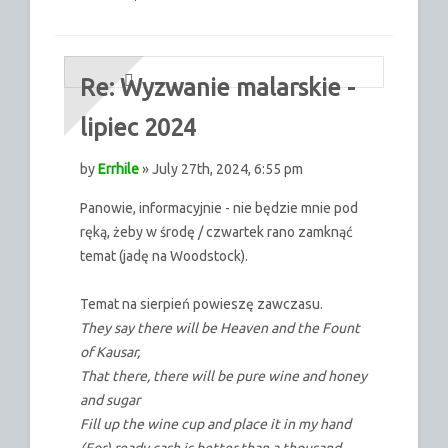
Re: Wyzwanie malarskie -
lipiec 2024
by
Errhile
» July 27th, 2024, 6:55 pm
Panowie, informacyjnie - nie będzie mnie pod
ręką, żeby w środę / czwartek rano zamknąć
temat (jadę na Woodstock).
Temat na sierpień powieszę zawczasu.
They say there will be Heaven and the Fount
of Kausar,
That there, there will be pure wine and honey
and sugar
Fill up the wine cup and place it in my hand
(For) ready cash is better than a thousand