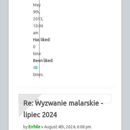
May
9th,
2015,
10:06
am
Has liked:
0
time
Been liked:
48
times
Re: Wyzwanie malarskie -
lipiec 2024
by
Errhile
» August 4th, 2024, 6:08 pm