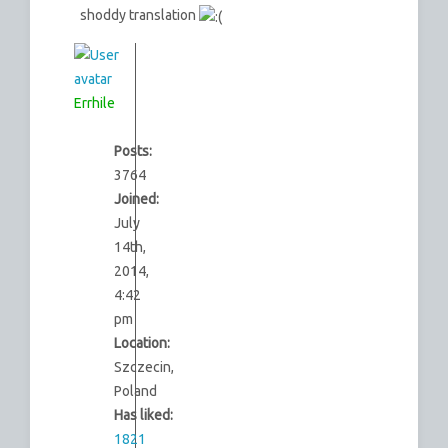
shoddy translation
Errhile
Posts:
3764
Joined:
July
14th,
2014,
4:42
pm
Location:
Szczecin,
Poland
Has liked:
1821