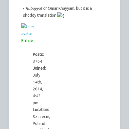
-
Rubayyat
of Omar Khayyam, but it is a
shoddy translation
Errhile
Posts:
3764
Joined:
July
14th,
2014,
4:42
pm
Location:
Szczecin,
Poland