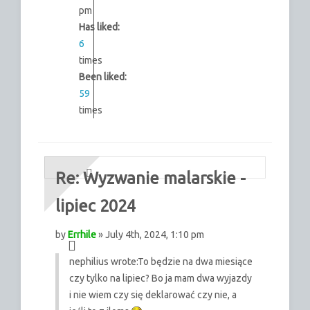
pm
Has liked:
6
times
Been liked:
59
times
Re: Wyzwanie malarskie -
lipiec 2024
by
Errhile
» July 4th, 2024, 1:10 pm
nephilius wrote:
To będzie na dwa miesiące
czy tylko na lipiec? Bo ja mam dwa wyjazdy
i nie wiem czy się deklarować czy nie, a