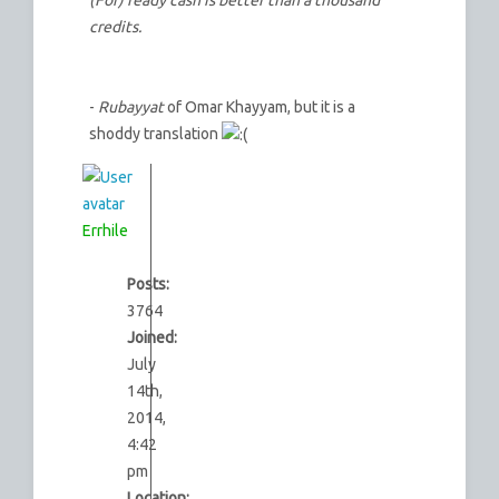
credits.
-
Rubayyat
of Omar Khayyam, but it is a
shoddy translation
Errhile
Posts:
3764
Joined:
July
14th,
2014,
4:42
pm
Location: