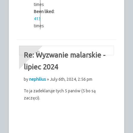
times
Been liked:
413
times
Re: Wyzwanie malarskie -
lipiec 2024
by
nephilius
» July 6th, 2024, 2:56 pm
To ja zadeklaruje tych 5 panów (5 bo są
zaczęci).