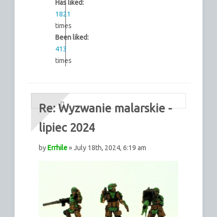
Has liked:
1821
times
Been liked:
413
times
Re: Wyzwanie malarskie -
lipiec 2024
by
Errhile
» July 18th, 2024, 6:19 am