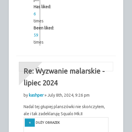
Has liked:
6
times
Been liked:
59
times
Re: Wyzwanie malarskie -
lipiec 2024
by
kashper
» July 8th, 2024, 9:26 pm
Nadal tej głupiej planszówki nie skończyłem,
ale i tak zadeklaruję Squalo Mk.II
DUŻY OBRAZEK