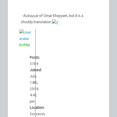
-
Rubayyat
of Omar Khayyam, but it is a
shoddy translation
Errhile
Posts:
3764
Joined:
July
14th,
2014,
4:42
pm
Location:
Szczecin,