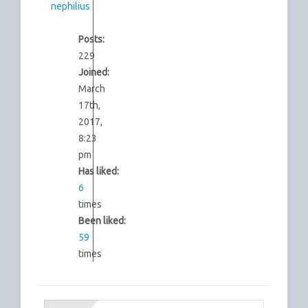
nephilius
Posts:
229
Joined:
March
17th,
2017,
8:23
pm
Has liked:
6
times
Been liked:
59
times