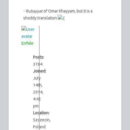
-
Rubayyat
of Omar Khayyam, but it is a
shoddy translation
Errhile
Posts:
3764
Joined:
July
14th,
2014,
4:42
pm
Location:
Szczecin,
Poland