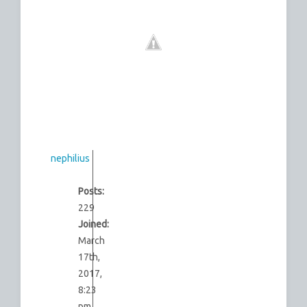
nephilius
Posts:
229
Joined:
March
17th,
2017,
8:23
pm