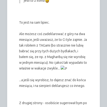
jeśli to z iloma
To jest na sam lipiec.
Ale możesz coś zadeklarować z góry na dwa
miesiące, jeśli uważasz, że to Ci tyle zajmie. Ja
tak robiłem z TAGami (bo strasznie nie lubię
babrać się przy tych dużych bydlakach, i
bałem się, ze np. z Magharibą się nie wyrobię
w jednym miesiącu). No i jakoś tak wypadało to
właśnie w wakacje zwykle...
...a jeśli się wyrobisz, to dajesz znać do końca
miesiąca, i na sierpień deklarujesz co innego.
Z drugiej strony - osobiście sugerował bym po