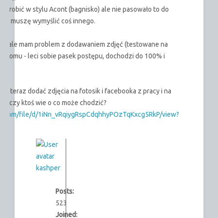
 zrobić w stylu Acont (bagnisko) ale nie pasowało to do
 więc muszę wymyślić coś innego.
dzi, ale mam problem z dodawaniem zdjęć (testowane na
 z domu - leci sobie pasek postępu, dochodzi do 100% i
m teraz dodać zdjęcia na fotosik i facebooka z pracy i na
 - czy ktoś wie o co może chodzić?
gle.com/file/d/1iNn_vRqiygRspCdqhhyPOzTqKxcg5RkP/view?
kashper
Posts:
523
Joined: