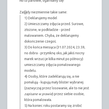
No to panowie, ogarniamy się!
Zasady niezmiennie takie same:
1) Deklarujemy model
2) Umieszczamy zdjęcia przed. Surowe,
złożone, w podkładzie - przed
malowaniem. Chyba, ze deklarujemy
dokończenie czegoś.
3) Do końca miesiąca (31.07.2024, 23.59,
no dobra - przymknę oko, jak jakiś nocny
marek wrzuci je kilka minut po północy)
umieszczamy zdjęcia pomalowanego
modelu.
4) Osoby, które zadeklarują się, a nie
pomalują - kupują mały blister wybranej
(zazwyczaj przez losowanie, ale to nie jest
zapisane w prawie
) przez siebie osobie,
która pomalowała.
5) Na koniec roku postaramy się zrobić