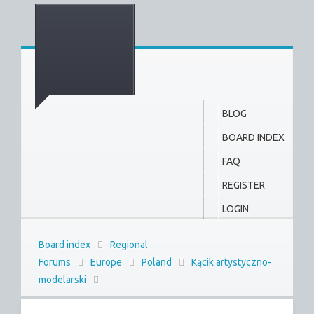
BLOG
BOARD INDEX
FAQ
REGISTER
LOGIN
Board index
Regional
Forums
Europe
Poland
Kącik artystyczno-
modelarski