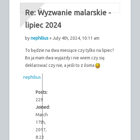
Re: Wyzwanie malarskie -
lipiec 2024
by
nephilius
» July 4th, 2024, 10:11 am
To będzie na dwa miesiące czy tylko na lipiec?
Bo ja mam dwa wyjazdy i nie wiem czy się
deklarować czy nie, a jeśli to z iloma
nephilius
Posts:
229
Joined:
March
17th,
2017,
8:23