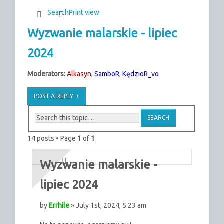
Search
Print view
Wyzwanie malarskie - lipiec
2024
Moderators:
Alkasyn
,
SamboR
,
KędzioR_vo
POST A REPLY
14 posts • Page
1
of
1
Wyzwanie malarskie -
lipiec 2024
by
Errhile
» July 1st, 2024, 5:23 am