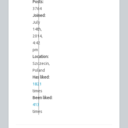
Posts:
3764
Joined:
July
14th,
2014,
4:42
pm
Location:
Szczecin,
Poland
Has liked:
1821
times
Been liked:
413
times