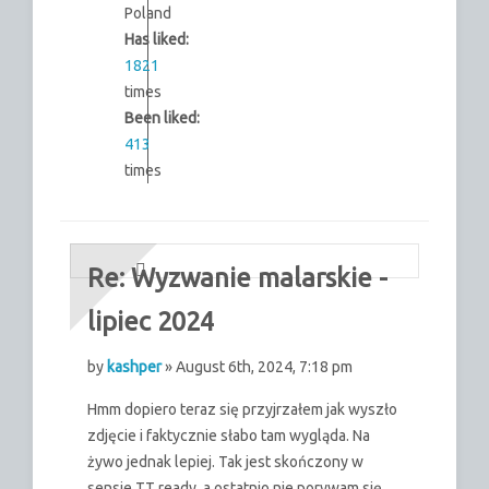
Poland
Has liked:
1821
times
Been liked:
413
times
Re: Wyzwanie malarskie -
lipiec 2024
by
kashper
» August 6th, 2024, 7:18 pm
Hmm dopiero teraz się przyjrzałem jak wyszło
zdjęcie i faktycznie słabo tam wygląda. Na
żywo jednak lepiej. Tak jest skończony w
sensie TT ready, a ostatnio nie porywam się