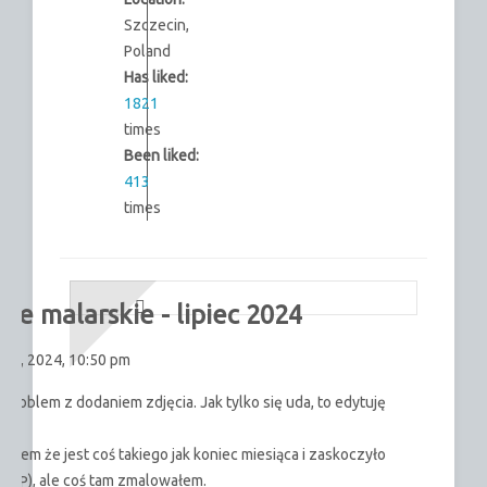
Szczecin,
Poland
Has liked:
1821
times
Been liked:
413
times
ie malarskie - lipiec 2024
1st, 2024, 10:50 pm
roblem z dodaniem zdjęcia. Jak tylko się uda, to edytuję
a.
ałem że jest coś takiego jak koniec miesiąca i zaskoczyło
), ale coś tam zmalowałem.