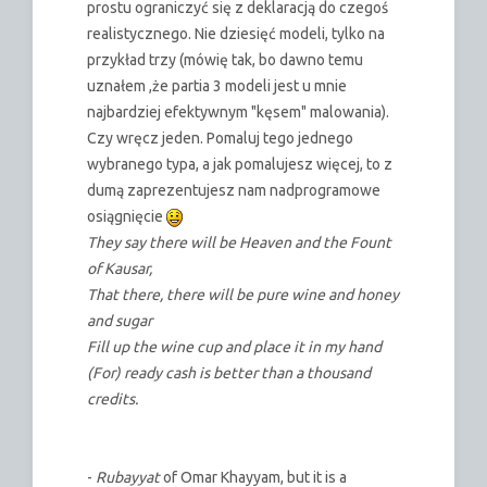
prostu ograniczyć się z deklaracją do czegoś
realistycznego. Nie dziesięć modeli, tylko na
przykład trzy (mówię tak, bo dawno temu
uznałem ,że partia 3 modeli jest u mnie
najbardziej efektywnym "kęsem" malowania).
Czy wręcz jeden. Pomaluj tego jednego
wybranego typa, a jak pomalujesz więcej, to z
dumą zaprezentujesz nam nadprogramowe
osiągnięcie
They say there will be Heaven and the Fount
of Kausar,
That there, there will be pure wine and honey
and sugar
Fill up the wine cup and place it in my hand
(For) ready cash is better than a thousand
credits.
-
Rubayyat
of Omar Khayyam, but it is a