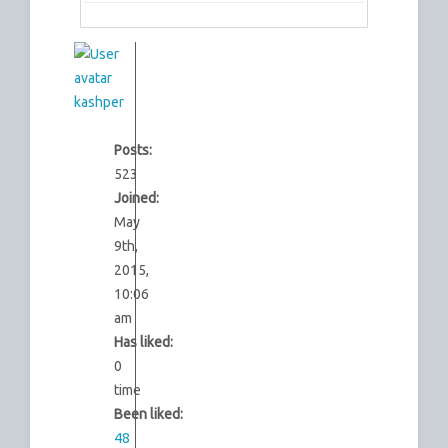
kashper
Posts:
523
Joined:
May
9th,
2015,
10:06
am
Has liked:
0
time
Been liked:
48