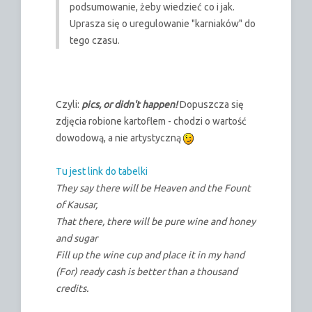
podsumowanie, żeby wiedzieć co i jak.
Uprasza się o uregulowanie "karniaków" do
tego czasu.
Czyli:
pics, or didn't happen!
Dopuszcza się
zdjęcia robione kartoflem - chodzi o wartość
dowodową, a nie artystyczną
Tu jest link do tabelki
They say there will be Heaven and the Fount
of Kausar,
That there, there will be pure wine and honey
and sugar
Fill up the wine cup and place it in my hand
(For) ready cash is better than a thousand
credits.