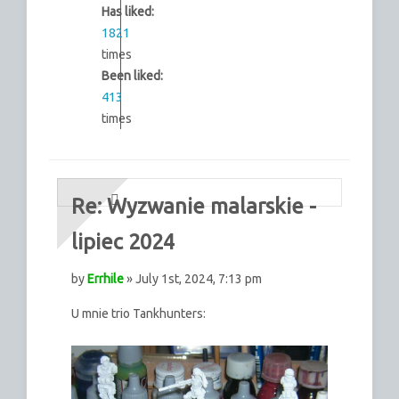
Has liked:
1821
times
Been liked:
413
times
Re: Wyzwanie malarskie -
lipiec 2024
by
Errhile
» July 1st, 2024, 7:13 pm
U mnie trio Tankhunters: