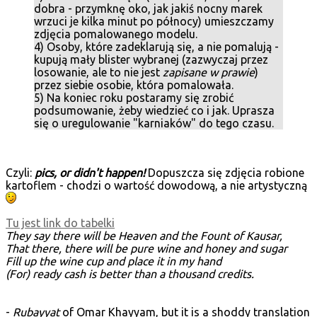
dobra - przymknę oko, jak jakiś nocny marek
wrzuci je kilka minut po północy) umieszczamy
zdjęcia pomalowanego modelu.
4) Osoby, które zadeklarują się, a nie pomalują -
kupują mały blister wybranej (zazwyczaj przez
losowanie, ale to nie jest
zapisane w prawie
)
przez siebie osobie, która pomalowała.
5) Na koniec roku postaramy się zrobić
podsumowanie, żeby wiedzieć co i jak. Uprasza
się o uregulowanie "karniaków" do tego czasu.
Czyli:
pics, or didn't happen!
Dopuszcza się zdjęcia robione
kartoflem - chodzi o wartość dowodową, a nie artystyczną
Tu jest link do tabelki
They say there will be Heaven and the Fount of Kausar,
That there, there will be pure wine and honey and sugar
Fill up the wine cup and place it in my hand
(For) ready cash is better than a thousand credits.
-
Rubayyat
of Omar Khayyam, but it is a shoddy translation