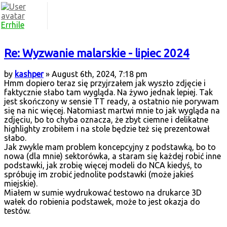
Errhile
Re: Wyzwanie malarskie - lipiec 2024
by
kashper
» August 6th, 2024, 7:18 pm
Hmm dopiero teraz się przyjrzałem jak wyszło zdjęcie i
faktycznie słabo tam wygląda. Na żywo jednak lepiej. Tak
jest skończony w sensie TT ready, a ostatnio nie porywam
się na nic więcej. Natomiast martwi mnie to jak wygląda na
zdjęciu, bo to chyba oznacza, że zbyt ciemne i delikatne
highlighty zrobiłem i na stole będzie też się prezentował
słabo.
Jak zwykle mam problem koncepcyjny z podstawką, bo to
nowa (dla mnie) sektorówka, a staram się każdej robić inne
podstawki, jak zrobię więcej modeli do NCA kiedyś, to
spróbuję im zrobić jednolite podstawki (może jakieś
miejskie).
Miałem w sumie wydrukować testowo na drukarce 3D
wałek do robienia podstawek, może to jest okazja do
testów.