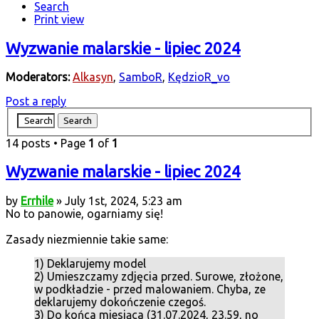
Search
Print view
Wyzwanie malarskie - lipiec 2024
Moderators:
Alkasyn
,
SamboR
,
KędzioR_vo
Post a reply
14 posts • Page
1
of
1
Wyzwanie malarskie - lipiec 2024
by
Errhile
» July 1st, 2024, 5:23 am
No to panowie, ogarniamy się!
Zasady niezmiennie takie same:
1) Deklarujemy model
2) Umieszczamy zdjęcia przed. Surowe, złożone,
w podkładzie - przed malowaniem. Chyba, ze
deklarujemy dokończenie czegoś.
3) Do końca miesiąca (31.07.2024, 23.59, no