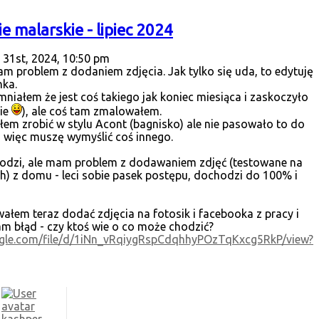
 malarskie - lipiec 2024
 31st, 2024, 10:50 pm
 problem z dodaniem zdjęcia. Jak tylko się uda, to edytuję
nka.
niałem że jest coś takiego jak koniec miesiąca i zaskoczyło
ie
), ale coś tam zmalowałem.
em zrobić w stylu Acont (bagnisko) ale nie pasowało to do
i, więc muszę wymyślić coś innego.
hodzi, ale mam problem z dodawaniem zdjęć (testowane na
h) z domu - leci sobie pasek postępu, dochodzi do 100% i
łem teraz dodać zdjęcia na fotosik i facebooka z pracy i
 błąd - czy ktoś wie o co może chodzić?
oogle.com/file/d/1iNn_vRqiygRspCdqhhyPOzTqKxcg5RkP/view?