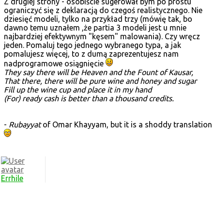
Z drugiej strony - osobiście sugerował bym po prostu
ograniczyć się z deklaracją do czegoś realistycznego. Nie
dziesięć modeli, tylko na przykład trzy (mówię tak, bo
dawno temu uznałem ,że partia 3 modeli jest u mnie
najbardziej efektywnym "kęsem" malowania). Czy wręcz
jeden. Pomaluj tego jednego wybranego typa, a jak
pomalujesz więcej, to z dumą zaprezentujesz nam
nadprogramowe osiągnięcie
They say there will be Heaven and the Fount of Kausar,
That there, there will be pure wine and honey and sugar
Fill up the wine cup and place it in my hand
(For) ready cash is better than a thousand credits.
-
Rubayyat
of Omar Khayyam, but it is a shoddy translation
Errhile