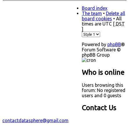
Board index
The team
•
Delete all
board cookies
• All
times are UTC [
DST
]
Powered by
phpBB
®
Forum Software ©
phpBB Group
Who is online
Users browsing this
forum: No registered
users and 0 guests
Contact Us
contactdatasphere@gmail.com