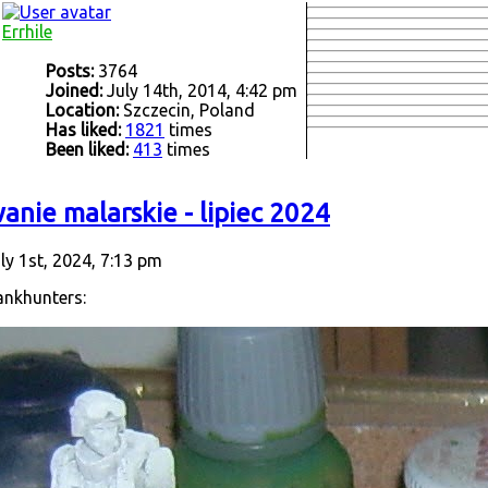
Errhile
Posts:
3764
Joined:
July 14th, 2014, 4:42 pm
Location:
Szczecin, Poland
Has liked:
1821
times
Been liked:
413
times
anie malarskie - lipiec 2024
ly 1st, 2024, 7:13 pm
ankhunters: