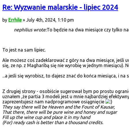
Re: Wyzwanie malarskie - lipiec 2024
by
Errhile
» July 4th, 2024, 1:10 pm
nephilius wrote:
To będzie na dwa miesiące czy tylko na 
To jest na sam lipiec.
Ale możesz coś zadeklarować z góry na dwa miesiące, jeśli uw
się, ze np. z Magharibą się nie wyrobię w jednym miesiącu). N
...a jeśli się wyrobisz, to dajesz znać do końca miesiąca, i na 
Z drugiej strony - osobiście sugerował bym po prostu ogranic
uznałem ,że partia 3 modeli jest u mnie najbardziej efekty
zaprezentujesz nam nadprogramowe osiągnięcie
They say there will be Heaven and the Fount of Kausar,
That there, there will be pure wine and honey and sugar
Fill up the wine cup and place it in my hand
(For) ready cash is better than a thousand credits.