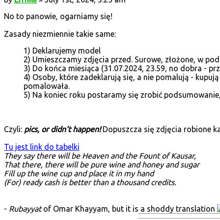
No to panowie, ogarniamy się!
Zasady niezmiennie takie same:
1) Deklarujemy model
2) Umieszczamy zdjęcia przed. Surowe, złożone, w pod
3) Do końca miesiąca (31.07.2024, 23.59, no dobra - p
4) Osoby, które zadeklarują się, a nie pomalują - kupują
pomalowała.
5) Na koniec roku postaramy się zrobić podsumowanie, 
Czyli:
pics, or didn't happen!
Dopuszcza się zdjęcia robione k
Tu jest link do tabelki
They say there will be Heaven and the Fount of Kausar,
That there, there will be pure wine and honey and sugar
Fill up the wine cup and place it in my hand
(For) ready cash is better than a thousand credits.
-
Rubayyat
of Omar Khayyam, but it is a shoddy translation