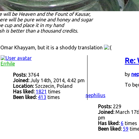
e will be Heaven and the Fount of Kausar,
here will be pure wine and honey and sugar
ne cup and place it in my hand
sh is better than a thousand credits.
 Omar Khayyam, but it is a shoddy translation
Re: 
Errhile
by
nep
Posts:
3764
Joined:
July 14th, 2014, 4:42 pm
To będ
Location:
Szczecin, Poland
Has liked:
1821
times
nephilius
Been liked:
413
times
Posts:
229
Joined:
March 17th
pm
Has liked:
6
times
Been liked:
59
tim