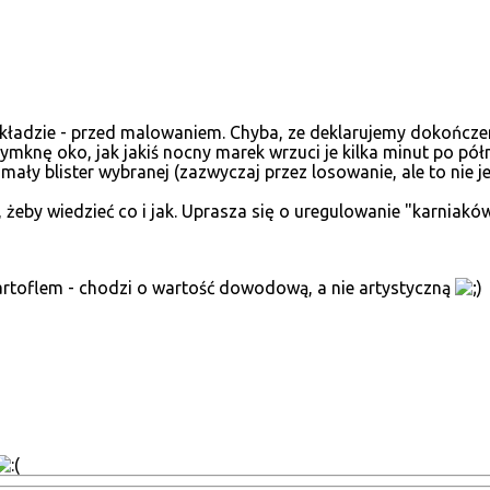
kładzie - przed malowaniem. Chyba, ze deklarujemy dokończen
rzymknę oko, jak jakiś nocny marek wrzuci je kilka minut po
 mały blister wybranej (zazwyczaj przez losowanie, ale to nie j
żeby wiedzieć co i jak. Uprasza się o uregulowanie "karniakó
artoflem - chodzi o wartość dowodową, a nie artystyczną