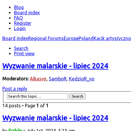
Blog
Board index
FAQ
Register
Login
Board index
Regional Forums
Europe
Poland
Kącik artystyczn
Search
Print view
Wyzwanie malarskie - lipiec 2024
Moderators:
Alkasyn
,
SamboR
,
KędzioR_vo
Post a reply
14 posts • Page
1
of
1
Wyzwanie malarskie - lipiec 2024
by
Errhile
» July 1st, 2024, 5:23 am