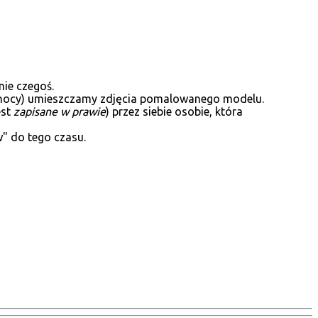
ie czegoś.
 północy) umieszczamy zdjęcia pomalowanego modelu.
est
zapisane w prawie
) przez siebie osobie, która
w" do tego czasu.