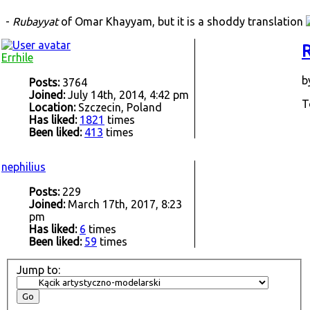
-
Rubayyat
of Omar Khayyam, but it is a shoddy translation
R
Errhile
b
Posts:
3764
Joined:
July 14th, 2014, 4:42 pm
T
Location:
Szczecin, Poland
Has liked:
1821
times
Been liked:
413
times
nephilius
Posts:
229
Joined:
March 17th, 2017, 8:23
pm
Has liked:
6
times
Been liked:
59
times
Jump to: