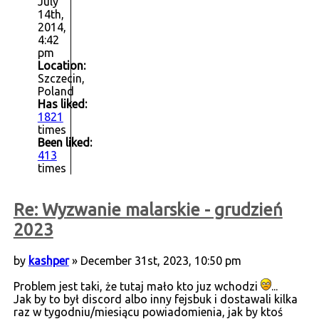
July
14th,
2014,
4:42
pm
Location:
Szczecin,
Poland
Has liked:
1821
times
Been liked:
413
times
Re: Wyzwanie malarskie - grudzień
2023
by
kashper
» December 31st, 2023, 10:50 pm
Problem jest taki, że tutaj mało kto juz wchodzi
...
Jak by to był discord albo inny fejsbuk i dostawali kilka
raz w tygodniu/miesiącu powiadomienia, jak by ktoś