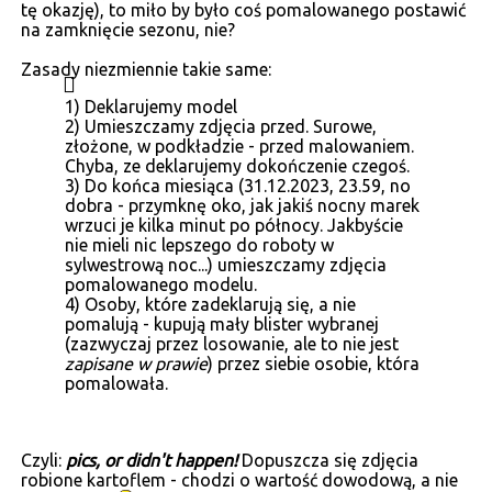
tę okazję), to miło by było coś pomalowanego postawić
na zamknięcie sezonu, nie?
Zasady niezmiennie takie same:
1) Deklarujemy model
2) Umieszczamy zdjęcia przed. Surowe,
złożone, w podkładzie - przed malowaniem.
Chyba, ze deklarujemy dokończenie czegoś.
3) Do końca miesiąca (31.12.2023, 23.59, no
dobra - przymknę oko, jak jakiś nocny marek
wrzuci je kilka minut po północy. Jakbyście
nie mieli nic lepszego do roboty w
sylwestrową noc...) umieszczamy zdjęcia
pomalowanego modelu.
4) Osoby, które zadeklarują się, a nie
pomalują - kupują mały blister wybranej
(zazwyczaj przez losowanie, ale to nie jest
zapisane w prawie
) przez siebie osobie, która
pomalowała.
Czyli:
pics, or didn't happen!
Dopuszcza się zdjęcia
robione kartoflem - chodzi o wartość dowodową, a nie