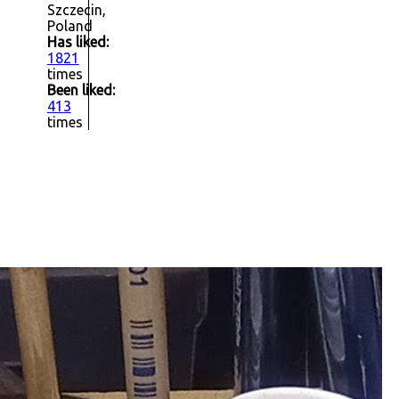
Szczecin,
Poland
Has liked:
1821
times
Been liked:
413
times