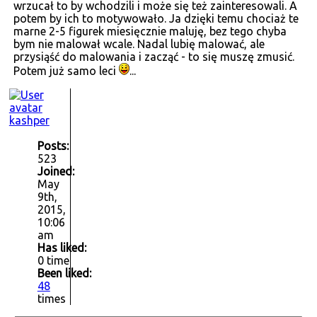
wrzucał to by wchodzili i może się też zainteresowali. A
potem by ich to motywowało. Ja dzięki temu chociaż te
marne 2-5 figurek miesięcznie maluję, bez tego chyba
bym nie malował wcale. Nadal lubię malować, ale
przysiąść do malowania i zacząć - to się muszę zmusić.
Potem już samo leci
...
kashper
Posts:
523
Joined:
May
9th,
2015,
10:06
am
Has liked:
0 time
Been liked:
48
times