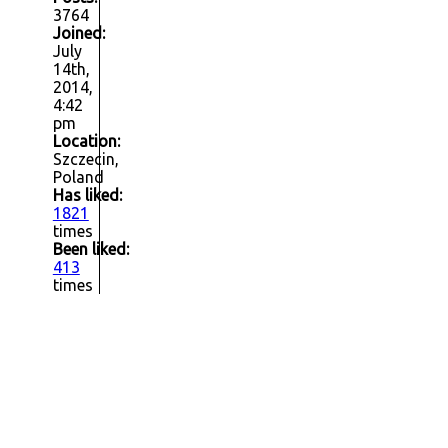
3764
Joined:
July
14th,
2014,
4:42
pm
Location:
Szczecin,
Poland
Has liked:
1821
times
Been liked:
413
times