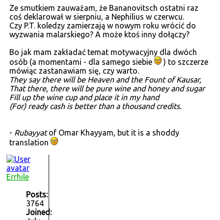
Ze smutkiem zauważam, że Bananovitsch ostatni raz
coś deklarował w sierpniu, a Nephilius w czerwcu.
Czy P.T. koledzy zamierzają w nowym roku wrócić do
wyzwania malarskiego? A może ktoś inny dołączy?
Bo jak mam zakładać temat motywacyjny dla dwóch
osób (a momentami - dla samego siebie
) to szczerze
mówiąc zastanawiam się, czy warto.
They say there will be Heaven and the Fount of Kausar,
That there, there will be pure wine and honey and sugar
Fill up the wine cup and place it in my hand
(For) ready cash is better than a thousand credits.
-
Rubayyat
of Omar Khayyam, but it is a shoddy
translation
Errhile
Posts:
3764
Joined: