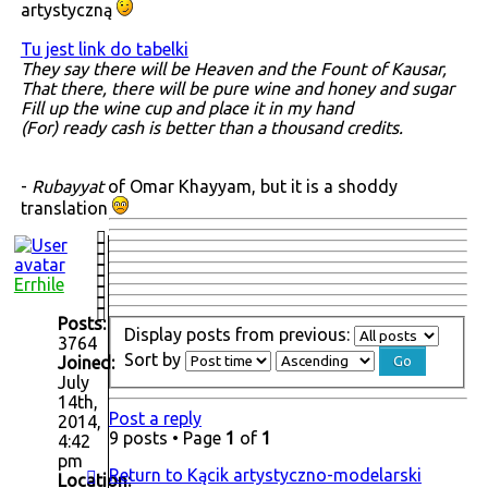
artystyczną
Tu jest link do tabelki
They say there will be Heaven and the Fount of Kausar,
That there, there will be pure wine and honey and sugar
Fill up the wine cup and place it in my hand
(For) ready cash is better than a thousand credits.
-
Rubayyat
of Omar Khayyam, but it is a shoddy
translation
Errhile
Posts:
Display posts from previous:
3764
Sort by
Joined:
July
14th,
Post a reply
2014,
9 posts • Page
1
of
1
4:42
pm
Return to Kącik artystyczno-modelarski
Location: