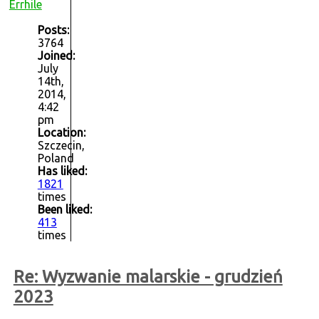
Errhile
Posts:
3764
Joined:
July
14th,
2014,
4:42
pm
Location:
Szczecin,
Poland
Has liked:
1821
times
Been liked:
413
times
Re: Wyzwanie malarskie - grudzień
2023