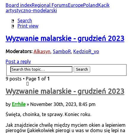
Board index
Regional Forums
Europe
Poland
Kącik
artystyczno-modelarski
Search
Print view
Wyzwanie malarskie - grudzień 2023
Moderators:
Alkasyn
,
SamboR
,
KędzioR_vo
Post a reply
9 posts • Page
1
of
1
Wyzwanie malarskie - grudzień 2023
by
Errhile
» November 30th, 2023, 8:45 pm
Święta, choinka, te sprawy. Koniec roku.
Jak znajdziecie chwilę między myciem okien a lepieniem
pierogów (jakiekolwiek pierogi u was w domu się lepi na