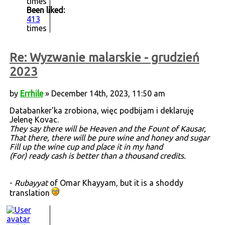
times
Been liked:
413
times
Re: Wyzwanie malarskie - grudzień
2023
by
Errhile
» December 14th, 2023, 11:50 am
Databanker'ka zrobiona, więc podbijam i deklaruję
Jelenę Kovac.
They say there will be Heaven and the Fount of Kausar,
That there, there will be pure wine and honey and sugar
Fill up the wine cup and place it in my hand
(For) ready cash is better than a thousand credits.
-
Rubayyat
of Omar Khayyam, but it is a shoddy
translation