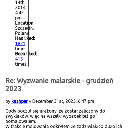
14th,
2014,
4:42
pm
Location:
Szczecin,
Poland
Has liked:
1821
times
Been liked:
413
times
Re: Wyzwanie malarskie - grudzień
2023
by
kashper
» December 31st, 2023, 6:47 pm
Cody poczuł się urażony, że został zaliczony do
zwyklaków, więc na wszelki wypadek też go
pomalowałem.
W trakcie malowania odkryłem że zadziwiająco dużo ich