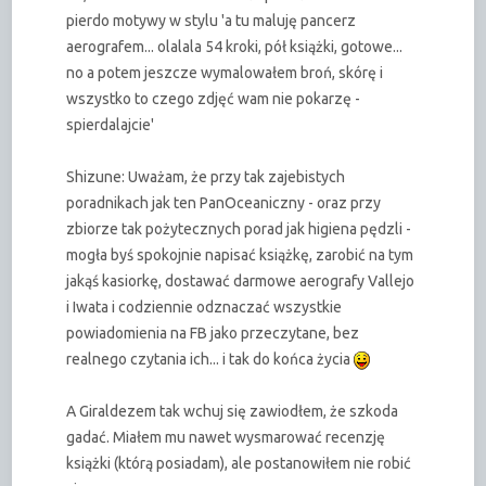
pierdo motywy w stylu 'a tu maluję pancerz
aerografem... olalala 54 kroki, pół książki, gotowe...
no a potem jeszcze wymalowałem broń, skórę i
wszystko to czego zdjęć wam nie pokarzę -
spierdalajcie'
Shizune: Uważam, że przy tak zajebistych
poradnikach jak ten PanOceaniczny - oraz przy
zbiorze tak pożytecznych porad jak higiena pędzli -
mogła byś spokojnie napisać książkę, zarobić na tym
jakąś kasiorkę, dostawać darmowe aerografy Vallejo
i Iwata i codziennie odznaczać wszystkie
powiadomienia na FB jako przeczytane, bez
realnego czytania ich... i tak do końca życia
A Giraldezem tak wchuj się zawiodłem, że szkoda
gadać. Miałem mu nawet wysmarować recenzję
książki (którą posiadam), ale postanowiłem nie robić