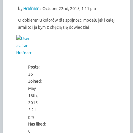
by
Hrafnarr
» October 22nd, 2015, 1:11 pm
O dobieraniu kolorów dla spójności modelu jak i całej
armii to i ja bym z chęcią się dowiedział
Hrafnarr
Posts:
26
Joined:
May
15th,
2015,
5:21
pm
Has liked:
0