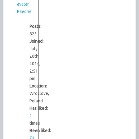
Raeone
Posts:
823
Joined:
July
26th,
2014,
2:51
pm
Location:
Wroclove,
Poland
Has liked:
2
times
Been liked:
71