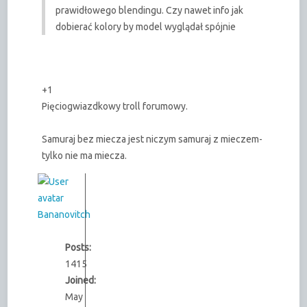
prawidłowego blendingu. Czy nawet info jak
dobierać kolory by model wyglądał spójnie
+1
Pięciogwiazdkowy troll forumowy.
Samuraj bez miecza jest niczym samuraj z mieczem-
tylko nie ma miecza.
Bananovitch
Posts:
1415
Joined:
May