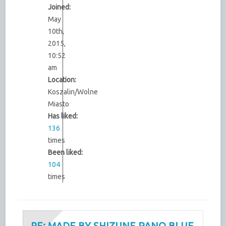
Joined:
May
10th,
2015,
10:52
am
Location:
Koszalin/Wolne
Miasto
Has liked:
136
times
Been liked:
104
times