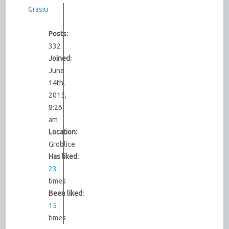
Grasiu
Posts:
332
Joined:
June
14th,
2015,
8:26
am
Location:
Groblice
Has liked:
23
times
Been liked:
15
times