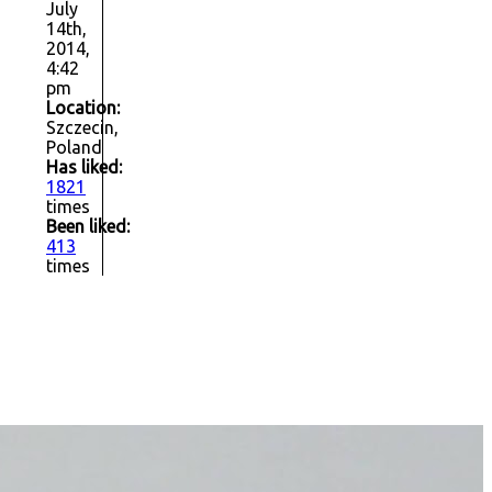
July
14th,
2014,
4:42
pm
Location:
Szczecin,
Poland
Has liked:
1821
times
Been liked:
413
times