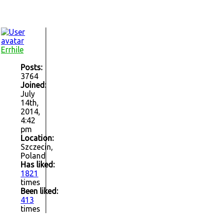
Errhile
Posts:
3764
Joined:
July
14th,
2014,
4:42
pm
Location:
Szczecin,
Poland
Has liked:
1821
times
Been liked:
413
times