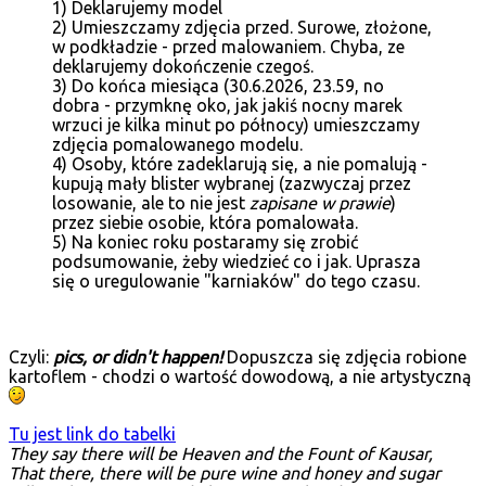
1) Deklarujemy model
2) Umieszczamy zdjęcia przed. Surowe, złożone,
w podkładzie - przed malowaniem. Chyba, ze
deklarujemy dokończenie czegoś.
3) Do końca miesiąca (30.6.2026, 23.59, no
dobra - przymknę oko, jak jakiś nocny marek
wrzuci je kilka minut po północy) umieszczamy
zdjęcia pomalowanego modelu.
4) Osoby, które zadeklarują się, a nie pomalują -
kupują mały blister wybranej (zazwyczaj przez
losowanie, ale to nie jest
zapisane w prawie
)
przez siebie osobie, która pomalowała.
5) Na koniec roku postaramy się zrobić
podsumowanie, żeby wiedzieć co i jak. Uprasza
się o uregulowanie "karniaków" do tego czasu.
Czyli:
pics, or didn't happen!
Dopuszcza się zdjęcia robione
kartoflem - chodzi o wartość dowodową, a nie artystyczną
Tu jest link do tabelki
They say there will be Heaven and the Fount of Kausar,
That there, there will be pure wine and honey and sugar