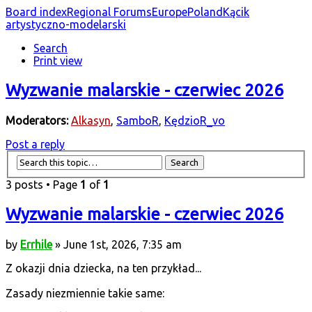
Board index
Regional Forums
Europe
Poland
Kącik
artystyczno-modelarski
Search
Print view
Wyzwanie malarskie - czerwiec 2026
Moderators:
Alkasyn
,
SamboR
,
KędzioR_vo
Post a reply
3 posts • Page
1
of
1
Wyzwanie malarskie - czerwiec 2026
by
Errhile
» June 1st, 2026, 7:35 am
Z okazji dnia dziecka, na ten przykład...
Zasady niezmiennie takie same: