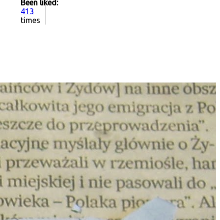
Been liked:
413
times