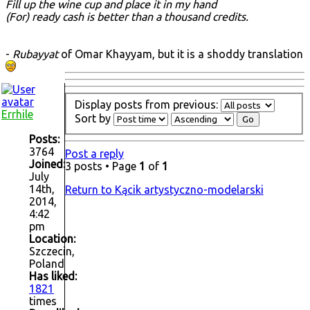
Fill up the wine cup and place it in my hand
(For) ready cash is better than a thousand credits.
-
Rubayyat
of Omar Khayyam, but it is a shoddy translation
Display posts from previous:
Errhile
Sort by
Posts:
3764
Post a reply
Joined:
3 posts • Page
1
of
1
July
14th,
Return to Kącik artystyczno-modelarski
2014,
4:42
pm
Location:
Szczecin,
Poland
Has liked:
1821
times