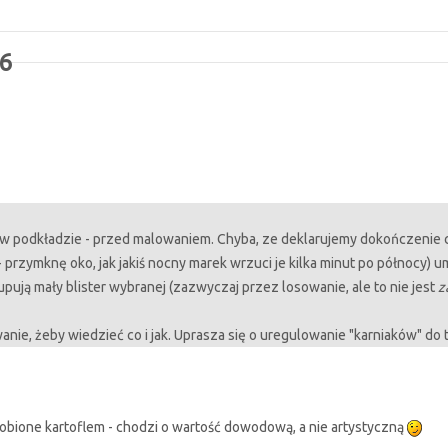
26
 w podkładzie - przed malowaniem. Chyba, ze deklarujemy dokończenie 
 - przymknę oko, jak jakiś nocny marek wrzuci je kilka minut po północ
kupują mały blister wybranej (zazwyczaj przez losowanie, ale to nie jest
z
nie, żeby wiedzieć co i jak. Uprasza się o uregulowanie "karniaków" do 
obione kartoflem - chodzi o wartość dowodową, a nie artystyczną