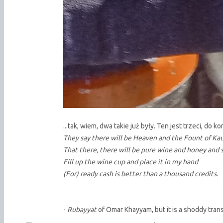
...tak, wiem, dwa takie już były. Ten jest trzeci, do k
They say there will be Heaven and the Fount of Kau
That there, there will be pure wine and honey and 
Fill up the wine cup and place it in my hand
(For) ready cash is better than a thousand credits.
-
Rubayyat
of Omar Khayyam, but it is a shoddy tran