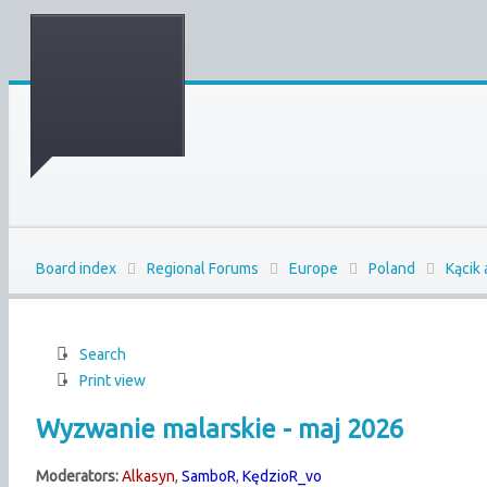
Board index
Regional Forums
Europe
Poland
Kącik
Search
Print view
Wyzwanie malarskie - maj 2026
Moderators:
Alkasyn
,
SamboR
,
KędzioR_vo