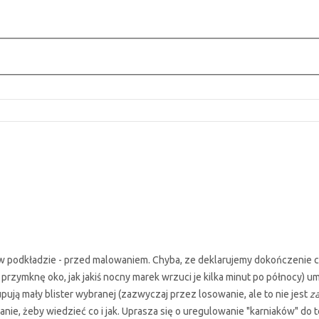
 w podkładzie - przed malowaniem. Chyba, ze deklarujemy dokończenie 
 - przymknę oko, jak jakiś nocny marek wrzuci je kilka minut po północy
kupują mały blister wybranej (zazwyczaj przez losowanie, ale to nie jest
z
nie, żeby wiedzieć co i jak. Uprasza się o uregulowanie "karniaków" do 