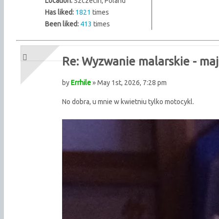
Location:
Szczecin, Poland
Has liked:
1821
times
Been liked:
413
times
Re: Wyzwanie malarskie - maj
by
Errhile
» May 1st, 2026, 7:28 pm
No dobra, u mnie w kwietniu tylko motocykl.