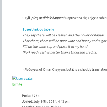
Czyli:
pics, or didn't happen!
Dopuszcza się zdjęcia robio
Tu jest link do tabelki
They say there will be Heaven and the Fount of Kausar,
That there, there will be pure wine and honey and sugar
Fill up the wine cup and place it in my hand
(For) ready cash is better than a thousand credits.
-
Rubayyat
of Omar Khayyam, but it is a shoddy translati
Errhile
Posts:
3764
Joined:
July 14th, 2014, 4:42 pm