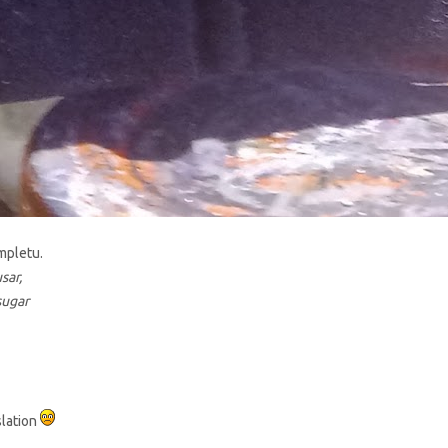
ompletu.
sar,
sugar
slation