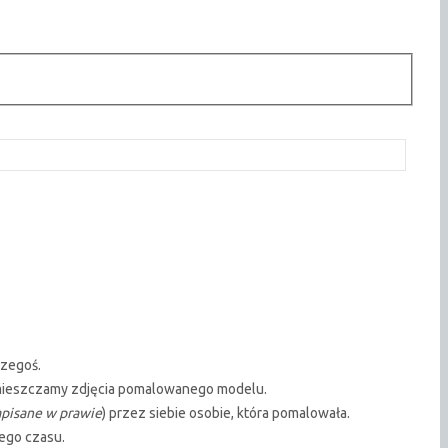
czegoś.
) umieszczamy zdjęcia pomalowanego modelu.
apisane w prawie
) przez siebie osobie, która pomalowała.
tego czasu.