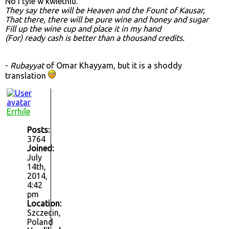
No i tyle w kwietniu.
They say there will be Heaven and the Fount of Kausar,
That there, there will be pure wine and honey and sugar
Fill up the wine cup and place it in my hand
(For) ready cash is better than a thousand credits.
-
Rubayyat
of Omar Khayyam, but it is a shoddy
translation
Errhile
Posts:
3764
Joined:
July
14th,
2014,
4:42
pm
Location:
Szczecin,
Poland