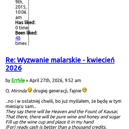
9th,
2015,
10:06
am
Has liked:
0 time
Been liked:
48
times
Re: Wyzwanie malarskie - kwiecień
2026
by
Errhile
» April 27th, 2026, 9:52 am
O,
Mirinda
drugiej generacji, fajnie
...no i w ostatniej chwili, bo już myślałem, że będę w tym
miesiącu sam...
They say there will be Heaven and the Fount of Kausar,
That there, there will be pure wine and honey and sugar
Fill up the wine cup and place it in my hand
(For) ready cash is better than a thousand credits.