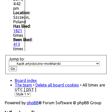
4:42
pm
Location:
Szczecin,
Poland
Has liked:
1821
times
Been liked:
413
times
Jump to:
Board index
The team
•
Delete all board cookies
• All times are
UTC [
DST
]
Powered by
phpBB
® Forum Software © phpBB Group