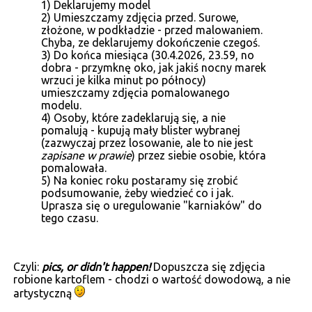
1) Deklarujemy model
2) Umieszczamy zdjęcia przed. Surowe,
złożone, w podkładzie - przed malowaniem.
Chyba, ze deklarujemy dokończenie czegoś.
3) Do końca miesiąca (30.4.2026, 23.59, no
dobra - przymknę oko, jak jakiś nocny marek
wrzuci je kilka minut po północy)
umieszczamy zdjęcia pomalowanego
modelu.
4) Osoby, które zadeklarują się, a nie
pomalują - kupują mały blister wybranej
(zazwyczaj przez losowanie, ale to nie jest
zapisane w prawie
) przez siebie osobie, która
pomalowała.
5) Na koniec roku postaramy się zrobić
podsumowanie, żeby wiedzieć co i jak.
Uprasza się o uregulowanie "karniaków" do
tego czasu.
Czyli:
pics, or didn't happen!
Dopuszcza się zdjęcia
robione kartoflem - chodzi o wartość dowodową, a nie
artystyczną