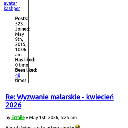
kashper
Posts:
523
Joined:
May
9th,
2015,
10:06
am
Has liked:
0 time
Been liked:
48
times
Re: Wyzwanie malarskie - kwiecień
2026
by
Errhile
» May 1st, 2026, 5:25 am
Ale zdążyłeś, a o to w tym chodzi