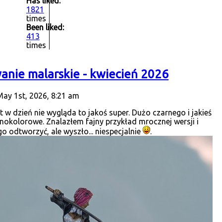
Has liked:
1821
times
Been liked:
413
times
anie malarskie - kwiecień 2026
May 1st, 2026, 8:21 am
t w dzień nie wygląda to jakoś super. Dużo czarnego i jakieś
nokolorowe. Znalazłem fajny przykład mrocznej wersji i
 odtworzyć, ale wyszło... niespecjalnie
.