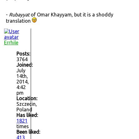
-
Rubayyat
of Omar Khayyam, but it is a shoddy
translation
Errhile
Posts:
3764
Joined:
July
14th,
2014,
4:42
pm
Location:
Szczecin,
Poland
Has liked:
1821
times
Been liked:
413