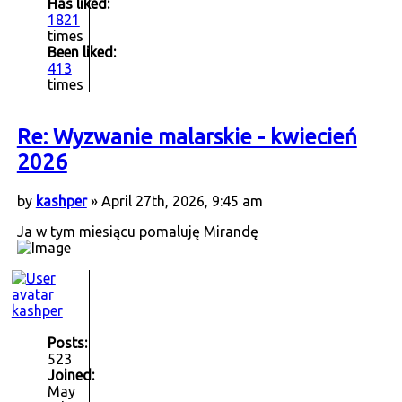
Has liked:
1821
times
Been liked:
413
times
Re: Wyzwanie malarskie - kwiecień
2026
by
kashper
» April 27th, 2026, 9:45 am
Ja w tym miesiącu pomaluję Mirandę
kashper
Posts:
523
Joined:
May