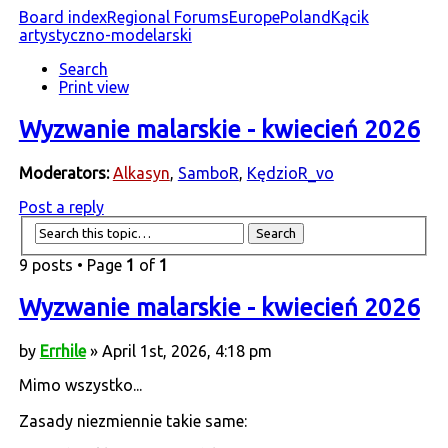
Board index
Regional Forums
Europe
Poland
Kącik
artystyczno-modelarski
Search
Print view
Wyzwanie malarskie - kwiecień 2026
Moderators:
Alkasyn
,
SamboR
,
KędzioR_vo
Post a reply
9 posts • Page
1
of
1
Wyzwanie malarskie - kwiecień 2026
by
Errhile
» April 1st, 2026, 4:18 pm
Mimo wszystko...
Zasady niezmiennie takie same: