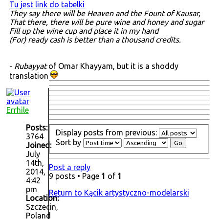
Tu jest link do tabelki
They say there will be Heaven and the Fount of Kausar,
That there, there will be pure wine and honey and sugar
Fill up the wine cup and place it in my hand
(For) ready cash is better than a thousand credits.
-
Rubayyat
of Omar Khayyam, but it is a shoddy
translation
Errhile
Posts:
Display posts from previous:
3764
Sort by
Joined:
July
14th,
Post a reply
2014,
9 posts • Page
1
of
1
4:42
pm
Return to Kącik artystyczno-modelarski
Location:
Szczecin,
Poland