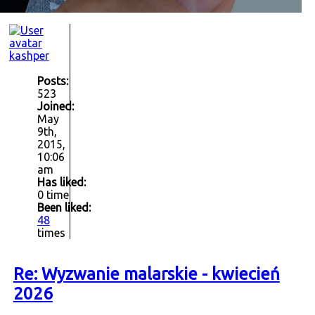
kashper
Posts:
523
Joined:
May
9th,
2015,
10:06
am
Has liked:
0 time
Been liked:
48
times
Re: Wyzwanie malarskie - kwiecień
2026