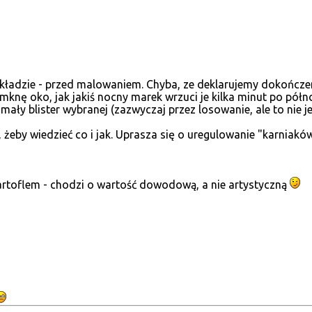
kładzie - przed malowaniem. Chyba, ze deklarujemy dokończen
zymknę oko, jak jakiś nocny marek wrzuci je kilka minut po 
 mały blister wybranej (zazwyczaj przez losowanie, ale to nie j
żeby wiedzieć co i jak. Uprasza się o uregulowanie "karniakó
artoflem - chodzi o wartość dowodową, a nie artystyczną