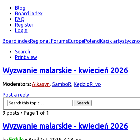
Blog
Board index
FAQ
Register
Login
Board index
Regional Forums
Europe
Poland
Kącik artystyczn
Search
Print view
Wyzwanie malarskie - kwiecień 2026
Moderators:
Alkasyn
,
SamboR
,
KędzioR_vo
Post a reply
9 posts • Page
1
of
1
Wyzwanie malarskie - kwiecień 2026
by
Errhile
» April 1st, 2026, 4:18 pm