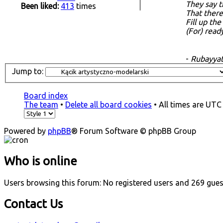
They say t
Been liked:
413
times
That there
Fill up th
(For) read
-
Rubayya
Jump to:
Board index
The team
•
Delete all board cookies
• All times are UTC
Powered by
phpBB
® Forum Software © phpBB Group
Who is online
Users browsing this forum: No registered users and 269 gue
Contact Us