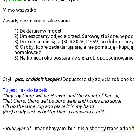
Mimo wszystko...
Zasady niezmiennie takie same:
1) Deklarujemy model
2) Umieszczamy zdjęcia przed. Surowe, złożone, w pod
3) Do końca miesiąca (30.4.2026, 23.59, no dobra - pr
4) Osoby, które zadeklarują się, a nie pomalują - kupują
pomalowała.
5) Na koniec roku postaramy się zrobić podsumowanie, 
Czyli:
pics, or didn't happen!
Dopuszcza się zdjęcia robione k
Tu jest link do tabelki
They say there will be Heaven and the Fount of Kausar,
That there, there will be pure wine and honey and sugar
Fill up the wine cup and place it in my hand
(For) ready cash is better than a thousand credits.
-
Rubayyat
of Omar Khayyam, but it is a shoddy translation