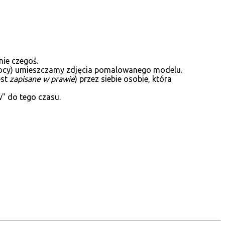
ie czegoś.
północy) umieszczamy zdjęcia pomalowanego modelu.
est
zapisane w prawie
) przez siebie osobie, która
w" do tego czasu.