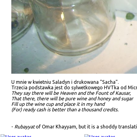
U mnie w kwietniu Saladyn i drukowana "Sacha".
Trzecia podstawka jest do sylwetkowego HVTka od Micr
They say there will be Heaven and the Fount of Kausar,
That there, there will be pure wine and honey and sugar
Fill up the wine cup and place it in my hand
(For) ready cash is better than a thousand credits.
-
Rubayyat
of Omar Khayyam, but it is a shoddy transla