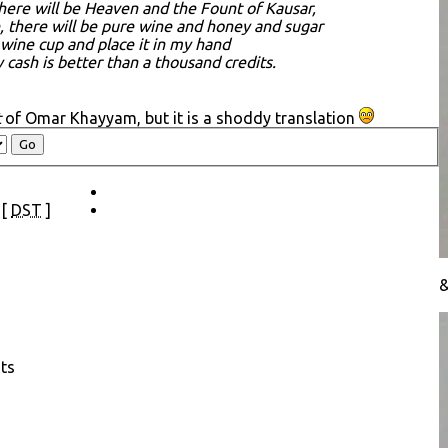
here will be Heaven and the Fount of Kausar,
, there will be pure wine and honey and sugar
e wine cup and place it in my hand
y cash is better than a thousand credits.
t
of Omar Khayyam, but it is a shoddy translation
 [
DST
]
sts