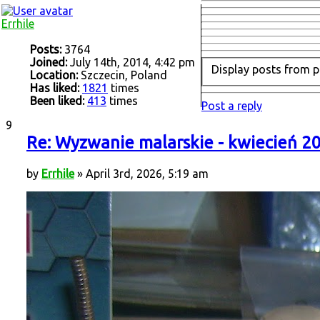
Errhile
Posts:
3764
Joined:
July 14th, 2014, 4:42 pm
Display posts from p
Location:
Szczecin, Poland
Has liked:
1821
times
Been liked:
413
times
Post a reply
9
Re: Wyzwanie malarskie - kwiecień 2
by
Errhile
» April 3rd, 2026, 5:19 am