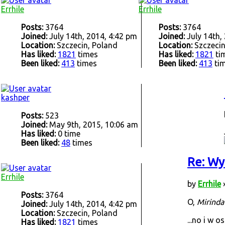
Errhile
Errhile
Posts:
3764
Posts:
3764
Joined:
July 14th, 2014, 4:42 pm
Joined:
July 14th,
Location:
Szczecin, Poland
Location:
Szczecin
Has liked:
1821
times
Has liked:
1821
ti
Been liked:
413
times
Been liked:
413
ti
kashper
Posts:
523
Joined:
May 9th, 2015, 10:06 am
Has liked:
0 time
Been liked:
48
times
Re: Wy
Errhile
by
Errhile
»
Posts:
3764
O,
Mirinda
Joined:
July 14th, 2014, 4:42 pm
Location:
Szczecin, Poland
...no i w 
Has liked:
1821
times