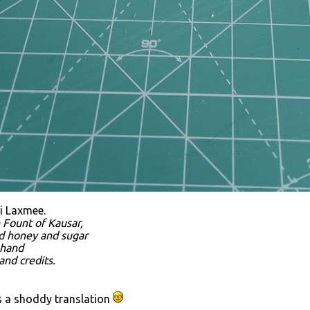
 i Laxmee.
 Fount of Kausar,
nd honey and sugar
 hand
and credits.
s a shoddy translation