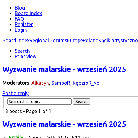
Blog
Board index
FAQ
Register
Login
Board index
Regional Forums
Europe
Poland
Kącik artystyczn
Search
Print view
Wyzwanie malarskie - wrzesień 2025
Moderators:
Alkasyn
,
SamboR
,
KędzioR_vo
Post a reply
13 posts • Page
1
of
1
Wyzwanie malarskie - wrzesień 2025
by
Errhile
» August 25th, 2025, 6:11 am