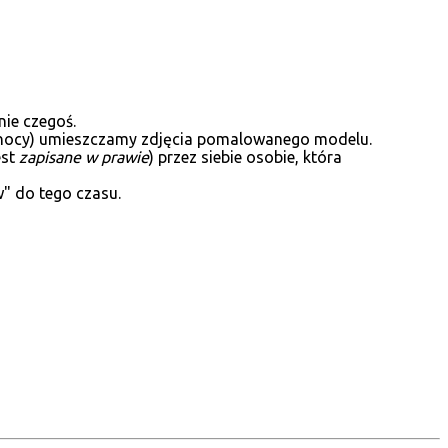
ie czegoś.
 północy) umieszczamy zdjęcia pomalowanego modelu.
est
zapisane w prawie
) przez siebie osobie, która
w" do tego czasu.