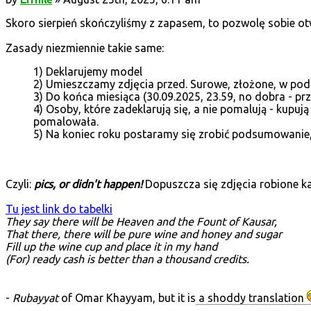
Skoro sierpień skończyliśmy z zapasem, to pozwolę sobie ot
Zasady niezmiennie takie same:
1) Deklarujemy model
2) Umieszczamy zdjęcia przed. Surowe, złożone, w pod
3) Do końca miesiąca (30.09.2025, 23.59, no dobra - p
4) Osoby, które zadeklarują się, a nie pomalują - kupują
pomalowała.
5) Na koniec roku postaramy się zrobić podsumowanie, 
Czyli:
pics, or didn't happen!
Dopuszcza się zdjęcia robione k
Tu jest link do tabelki
They say there will be Heaven and the Fount of Kausar,
That there, there will be pure wine and honey and sugar
Fill up the wine cup and place it in my hand
(For) ready cash is better than a thousand credits.
-
Rubayyat
of Omar Khayyam, but it is a shoddy translation