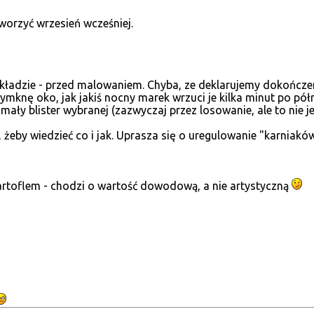
worzyć wrzesień wcześniej.
kładzie - przed malowaniem. Chyba, ze deklarujemy dokończen
rzymknę oko, jak jakiś nocny marek wrzuci je kilka minut po
 mały blister wybranej (zazwyczaj przez losowanie, ale to nie j
żeby wiedzieć co i jak. Uprasza się o uregulowanie "karniakó
artoflem - chodzi o wartość dowodową, a nie artystyczną