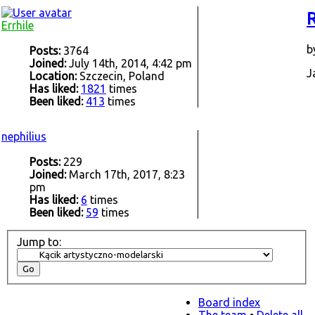
R
Errhile
b
Posts:
3764
Joined:
July 14th, 2014, 4:42 pm
J
Location:
Szczecin, Poland
Has liked:
1821
times
Been liked:
413
times
nephilius
Posts:
229
Joined:
March 17th, 2017, 8:23
pm
Has liked:
6
times
Been liked:
59
times
Jump to:
Board index
The team
•
Delete all