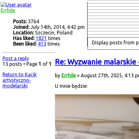
Errhile
Posts:
3764
Joined:
July 14th, 2014, 4:42 pm
Location:
Szczecin, Poland
Has liked:
1821
times
Display posts from p
Been liked:
413
times
Post a reply
Re: Wyzwanie malarskie 
13 posts • Page
1
of
1
Return to Kącik
by
Errhile
» August 27th, 2025, 4:13 
artystyczno-
modelarski
U mnie będzie: