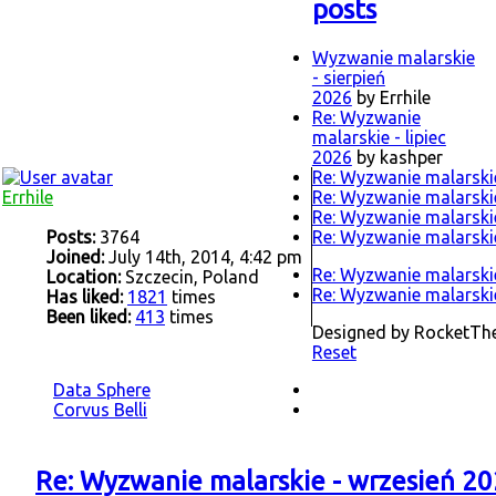
posts
Wyzwanie malarskie
- sierpień
2026
by Errhile
Re: Wyzwanie
malarskie - lipiec
2026
by kashper
Re: Wyzwanie malarskie
Errhile
Re: Wyzwanie malarskie
Re: Wyzwanie malarskie
Posts:
3764
Re: Wyzwanie malarskie
Joined:
July 14th, 2014, 4:42 pm
Re: Wyzwanie malarskie
Location:
Szczecin, Poland
Re: Wyzwanie malarskie
Has liked:
1821
times
Been liked:
413
times
Designed by RocketT
Reset
Data Sphere
Corvus Belli
Re: Wyzwanie malarskie - wrzesień 2