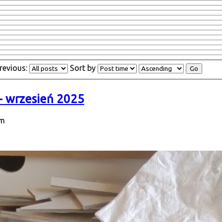
revious:
Sort by
- wrzesień 2025
pm