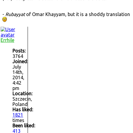
-
Rubayyat
of Omar Khayyam, but it is a shoddy translation
Errhile
Posts:
3764
Joined:
July
14th,
2014,
4:42
pm
Location:
Szczecin,
Poland
Has liked:
1821
times
Been liked:
413