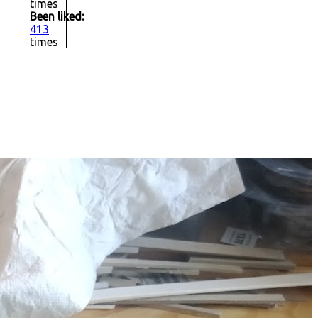
times
Been liked:
413
times