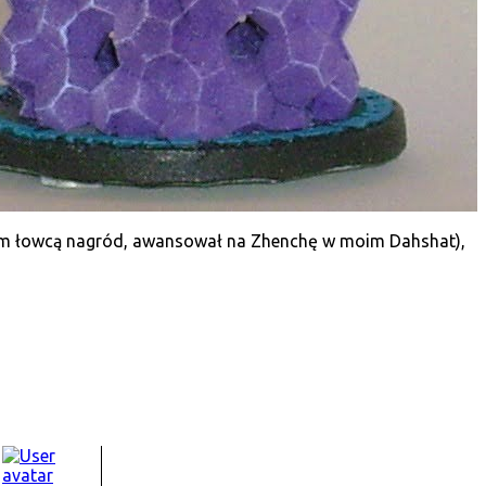
nym łowcą nagród, awansował na Zhenchę w moim Dahshat),