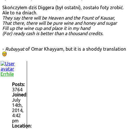
Skończyłem dziś Diggera (był ostatni), zostało foty zrobić.
Ale to na dniach.
They say there will be Heaven and the Fount of Kausar,
That there, there will be pure wine and honey and sugar
Fill up the wine cup and place it in my hand
(For) ready cash is better than a thousand credits.
-
Rubayyat
of Omar Khayyam, but it is a shoddy translation
Errhile
Posts:
3764
Joined:
July
14th,
2014,
4:42
pm
Location: