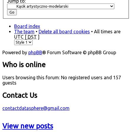
Jump to:
Board index
The team
•
Delete all board cookies
• All times are
UTC [
DST
]
Powered by
phpBB
® Forum Software © phpBB Group
Who is online
Users browsing this forum: No registered users and 157
guests
Contact Us
contactdatasphere@gmail.com
View new posts