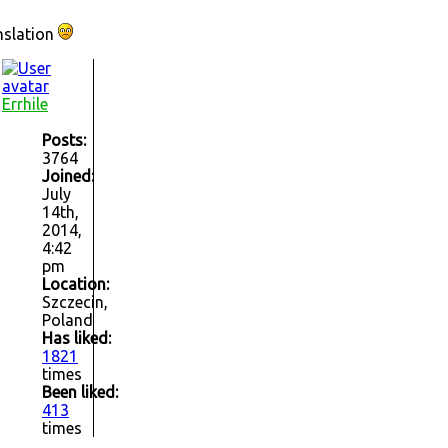
nslation
Errhile
Posts:
3764
Joined:
July
14th,
2014,
4:42
pm
Location:
Szczecin,
Poland
Has liked:
1821
times
Been liked:
413
times