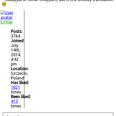
Errhile
Posts:
3764
Joined:
July
14th,
2014,
4:42
pm
Location:
Szczecin,
Poland
Has liked:
1821
times
Been liked:
413
times