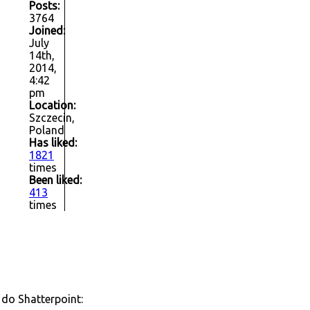
Posts:
3764
Joined:
July
14th,
2014,
4:42
pm
Location:
Szczecin,
Poland
Has liked:
1821
times
Been liked:
413
times
do Shatterpoint: