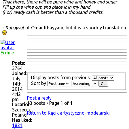
That there, there will be pure wine and honey and sugar
Fill up the wine cup and place it in my hand
(For) ready cash is better than a thousand credits.
-
Rubayyat
of Omar Khayyam, but it is a shoddy translation
Errhile
Posts:
3764
Joined:
Display posts from previous:
July
Sort by
14th,
2014,
4:42
Post a reply
pm
13 posts • Page
1
of
1
Location:
Szczecin,
Return to Kącik artystyczno-modelarski
Poland
Has liked:
1821