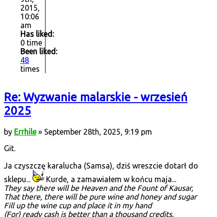
2015,
10:06
am
Has liked:
0 time
Been liked:
48
times
Re: Wyzwanie malarskie - wrzesień
2025
by
Errhile
» September 28th, 2025, 9:19 pm
Git.
Ja czyszczę karalucha (Samsa), dziś wreszcie dotarł do
sklepu...
Kurde, a zamawiałem w końcu maja...
They say there will be Heaven and the Fount of Kausar,
That there, there will be pure wine and honey and sugar
Fill up the wine cup and place it in my hand
(For) ready cash is better than a thousand credits.