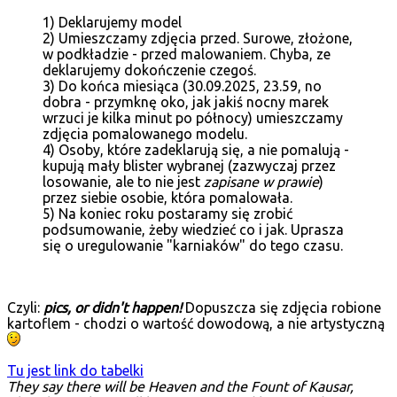
1) Deklarujemy model
2) Umieszczamy zdjęcia przed. Surowe, złożone,
w podkładzie - przed malowaniem. Chyba, ze
deklarujemy dokończenie czegoś.
3) Do końca miesiąca (30.09.2025, 23.59, no
dobra - przymknę oko, jak jakiś nocny marek
wrzuci je kilka minut po północy) umieszczamy
zdjęcia pomalowanego modelu.
4) Osoby, które zadeklarują się, a nie pomalują -
kupują mały blister wybranej (zazwyczaj przez
losowanie, ale to nie jest
zapisane w prawie
)
przez siebie osobie, która pomalowała.
5) Na koniec roku postaramy się zrobić
podsumowanie, żeby wiedzieć co i jak. Uprasza
się o uregulowanie "karniaków" do tego czasu.
Czyli:
pics, or didn't happen!
Dopuszcza się zdjęcia robione
kartoflem - chodzi o wartość dowodową, a nie artystyczną
Tu jest link do tabelki
They say there will be Heaven and the Fount of Kausar,