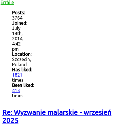
Errhile
Posts:
3764
Joined:
July
14th,
2014,
4:42
pm
Location:
Szczecin,
Poland
Has liked:
1821
times
Been liked:
413
times
Re: Wyzwanie malarskie - wrzesień
2025