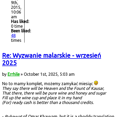
9th,
2015,
10:06
am
Has liked:
0 time
Been liked:
48
times
Re: Wyzwanie malarskie - wrzesień
2025
by
Errhile
» October 1st, 2025, 5:03 am
No to mamy komplet, możemy zamykać miesiąc
They say there will be Heaven and the Fount of Kausar,
That there, there will be pure wine and honey and sugar
Fill up the wine cup and place it in my hand
(For) ready cash is better than a thousand credits.
-
Rubayyat
of Omar Khayyam, but it is a shoddy translation