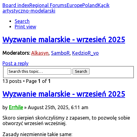
Board index
Regional Forums
Europe
Poland
Kącik
artystyczno-modelarski
Search
Print view
Wyzwanie malarskie - wrzesień 2025
Moderators:
Alkasyn
,
SamboR
,
KędzioR_vo
Post a reply
13 posts • Page
1
of
1
Wyzwanie malarskie - wrzesień 2025
by
Errhile
» August 25th, 2025, 6:11 am
Skoro sierpień skończyliśmy z zapasem, to pozwolę sobie
otworzyć wrzesień wcześniej.
Zasady niezmiennie takie same: