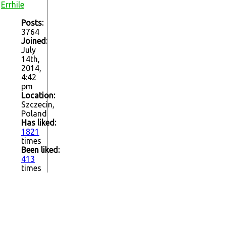
Errhile
Posts:
3764
Joined:
July
14th,
2014,
4:42
pm
Location:
Szczecin,
Poland
Has liked:
1821
times
Been liked:
413
times