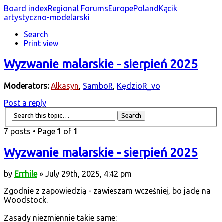
Board index
Regional Forums
Europe
Poland
Kącik
artystyczno-modelarski
Search
Print view
Wyzwanie malarskie - sierpień 2025
Moderators:
Alkasyn
,
SamboR
,
KędzioR_vo
Post a reply
7 posts • Page
1
of
1
Wyzwanie malarskie - sierpień 2025
by
Errhile
» July 29th, 2025, 4:42 pm
Zgodnie z zapowiedzią - zawieszam wcześniej, bo jadę na
Woodstock.
Zasady niezmiennie takie same: