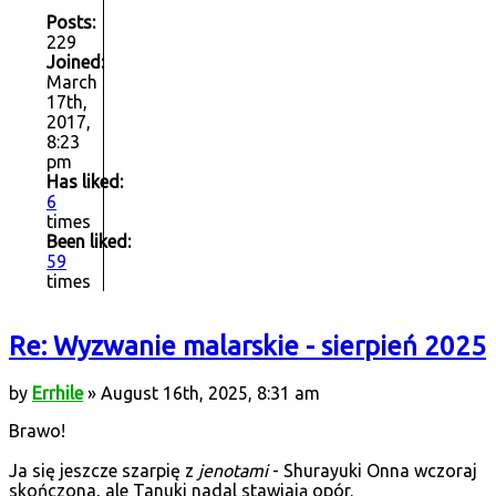
Posts:
229
Joined:
March
17th,
2017,
8:23
pm
Has liked:
6
times
Been liked:
59
times
Re: Wyzwanie malarskie - sierpień 2025
by
Errhile
» August 16th, 2025, 8:31 am
Brawo!
Ja się jeszcze szarpię z
jenotami
- Shurayuki Onna wczoraj
skończona, ale Tanuki nadal stawiają opór.