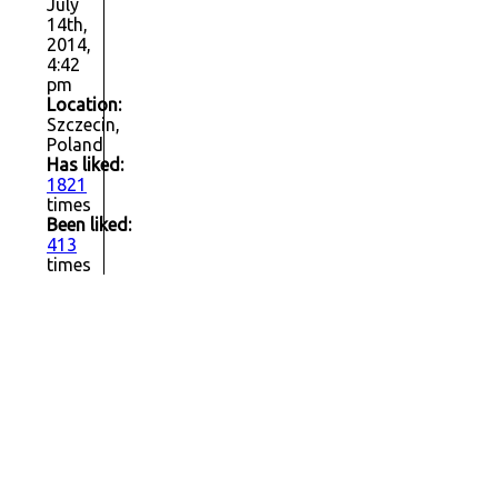
July
14th,
2014,
4:42
pm
Location:
Szczecin,
Poland
Has liked:
1821
times
Been liked:
413
times