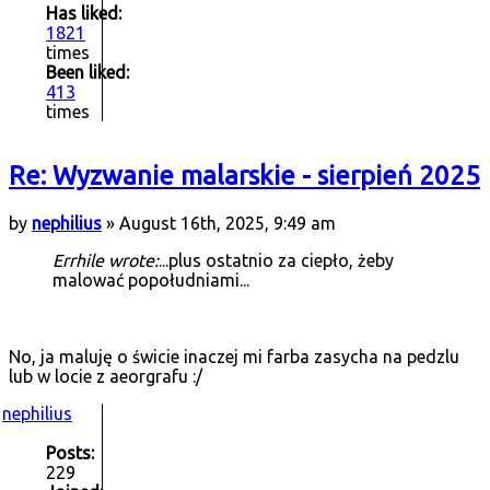
Has liked:
1821
times
Been liked:
413
times
Re: Wyzwanie malarskie - sierpień 2025
by
nephilius
» August 16th, 2025, 9:49 am
Errhile wrote:
...plus ostatnio za ciepło, żeby
malować popołudniami...
No, ja maluję o świcie inaczej mi farba zasycha na pedzlu
lub w locie z aeorgrafu :/
nephilius
Posts:
229