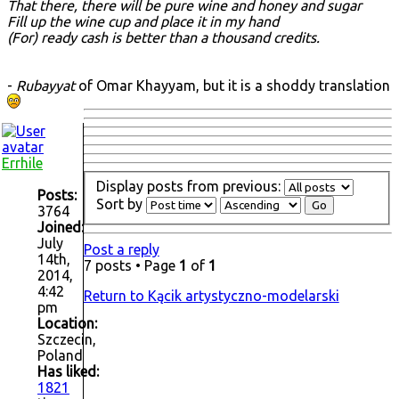
That there, there will be pure wine and honey and sugar
Fill up the wine cup and place it in my hand
(For) ready cash is better than a thousand credits.
-
Rubayyat
of Omar Khayyam, but it is a shoddy translation
Errhile
Display posts from previous:
Posts:
Sort by
3764
Joined:
July
Post a reply
14th,
7 posts • Page
1
of
1
2014,
4:42
Return to Kącik artystyczno-modelarski
pm
Location:
Szczecin,
Poland
Has liked:
1821