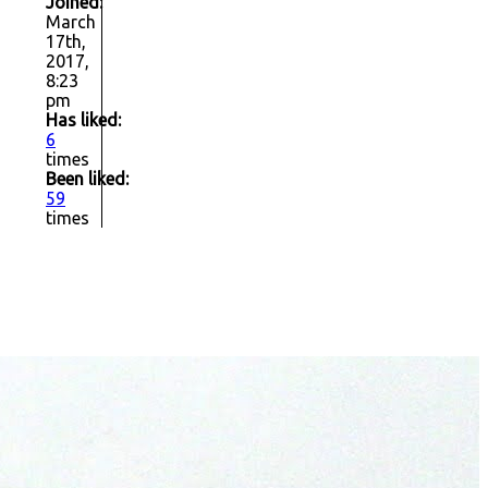
Joined:
March
17th,
2017,
8:23
pm
Has liked:
6
times
Been liked:
59
times