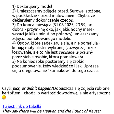
1) Deklarujemy model
2) Umieszczamy zdjęcia przed. Surowe, złożone,
w podkładzie - przed malowaniem. Chyba, ze
deklarujemy dokończenie czegoś.
3) Do końca miesiąca (31.08.2025, 23.59, no
dobra - przymknę oko, jak jakiś nocny marek
wrzuci je kilka minut po północy) umieszczamy
zdjęcia pomalowanego modelu.
4) Osoby, które zadeklarują się, a nie pomalują -
kupują mały blister wybranej (zazwyczaj przez
losowanie, ale to nie jest
zapisane w prawie
)
przez siebie osobie, która pomalowała.
5) Na koniec roku postaramy się zrobić
podsumowanie, żeby wiedzieć co i jak. Uprasza
się o uregulowanie "karniaków" do tego czasu.
Czyli:
pics, or didn't happen!
Dopuszcza się zdjęcia robione
kartoflem - chodzi o wartość dowodową, a nie artystyczną
Tu jest link do tabelki
They say there will be Heaven and the Fount of Kausar,