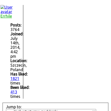
Errhile
Posts:
3764
Joined:
July
14th,
2014,
4:42
pm
Location:
Szczecin,
Poland
Has liked:
1821
times
Been liked:
413
times
Jump to: