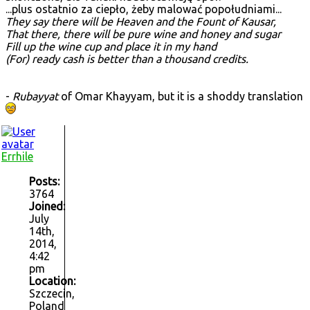
...plus ostatnio za ciepło, żeby malować popołudniami...
They say there will be Heaven and the Fount of Kausar,
That there, there will be pure wine and honey and sugar
Fill up the wine cup and place it in my hand
(For) ready cash is better than a thousand credits.
-
Rubayyat
of Omar Khayyam, but it is a shoddy translation
Errhile
Posts:
3764
Joined:
July
14th,
2014,
4:42
pm
Location:
Szczecin,
Poland