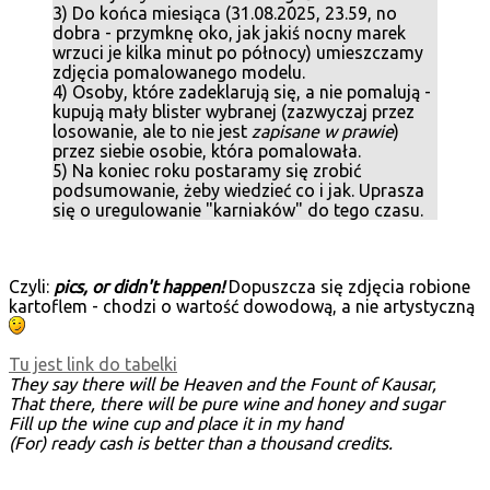
3) Do końca miesiąca (31.08.2025, 23.59, no
dobra - przymknę oko, jak jakiś nocny marek
wrzuci je kilka minut po północy) umieszczamy
zdjęcia pomalowanego modelu.
4) Osoby, które zadeklarują się, a nie pomalują -
kupują mały blister wybranej (zazwyczaj przez
losowanie, ale to nie jest
zapisane w prawie
)
przez siebie osobie, która pomalowała.
5) Na koniec roku postaramy się zrobić
podsumowanie, żeby wiedzieć co i jak. Uprasza
się o uregulowanie "karniaków" do tego czasu.
Czyli:
pics, or didn't happen!
Dopuszcza się zdjęcia robione
kartoflem - chodzi o wartość dowodową, a nie artystyczną
Tu jest link do tabelki
They say there will be Heaven and the Fount of Kausar,
That there, there will be pure wine and honey and sugar
Fill up the wine cup and place it in my hand
(For) ready cash is better than a thousand credits.