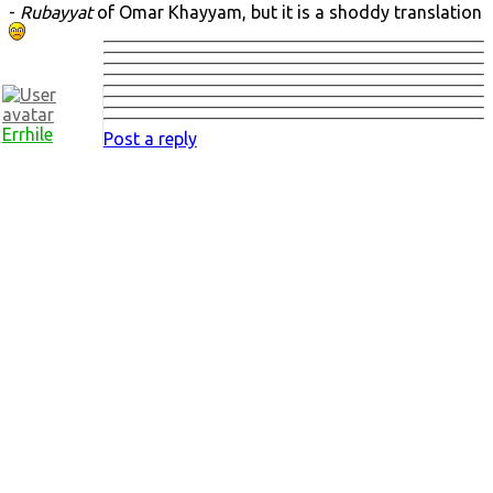
-
Rubayyat
of Omar Khayyam, but it is a shoddy translation
Errhile
Post a reply