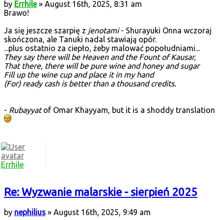
by
Errhile
» August 16th, 2025, 8:31 am
Brawo!
Ja się jeszcze szarpię z
jenotami
- Shurayuki Onna wczoraj
skończona, ale Tanuki nadal stawiają opór.
...plus ostatnio za ciepło, żeby malować popołudniami...
They say there will be Heaven and the Fount of Kausar,
That there, there will be pure wine and honey and sugar
Fill up the wine cup and place it in my hand
(For) ready cash is better than a thousand credits.
-
Rubayyat
of Omar Khayyam, but it is a shoddy translation
Errhile
Re: Wyzwanie malarskie - sierpień 2025
by
nephilius
» August 16th, 2025, 9:49 am