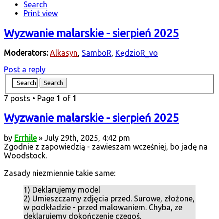
Search
Print view
Wyzwanie malarskie - sierpień 2025
Moderators:
Alkasyn
,
SamboR
,
KędzioR_vo
Post a reply
7 posts • Page
1
of
1
Wyzwanie malarskie - sierpień 2025
by
Errhile
» July 29th, 2025, 4:42 pm
Zgodnie z zapowiedzią - zawieszam wcześniej, bo jadę na
Woodstock.
Zasady niezmiennie takie same:
1) Deklarujemy model
2) Umieszczamy zdjęcia przed. Surowe, złożone,
w podkładzie - przed malowaniem. Chyba, ze
deklarujemy dokończenie czegoś.