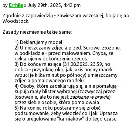
by
Errhile
» July 29th, 2025, 4:42 pm
Zgodnie z zapowiedzią - zawieszam wcześniej, bo jadę na
Woodstock.
Zasady niezmiennie takie same:
1) Deklarujemy model
2) Umieszczamy zdjęcia przed. Surowe, złożone,
w podkładzie - przed malowaniem. Chyba, ze
deklarujemy dokończenie czegoś.
3) Do końca miesiąca (31.08.2025, 23.59, no
dobra - przymknę oko, jak jakiś nocny marek
wrzuci je kilka minut po północy) umieszczamy
zdjęcia pomalowanego modelu.
4) Osoby, które zadeklarują się, a nie pomalują -
kupują mały blister wybranej (zazwyczaj przez
losowanie, ale to nie jest
zapisane w prawie
)
przez siebie osobie, która pomalowała.
5) Na koniec roku postaramy się zrobić
podsumowanie, żeby wiedzieć co i jak. Uprasza
się o uregulowanie "karniaków" do tego czasu.