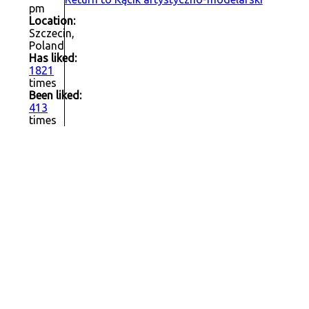
pm
Location:
Szczecin,
Poland
Has liked:
1821
times
Been liked:
413
times