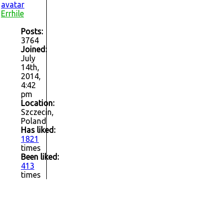
Errhile
Posts:
3764
Joined:
July
14th,
2014,
4:42
pm
Location:
Szczecin,
Poland
Has liked:
1821
times
Been liked:
413
times