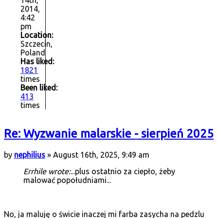
14th,
2014,
4:42
pm
Location:
Szczecin,
Poland
Has liked:
1821
times
Been liked:
413
times
Re: Wyzwanie malarskie - sierpień 2025
by
nephilius
» August 16th, 2025, 9:49 am
Errhile wrote:
...plus ostatnio za ciepło, żeby
malować popołudniami...
No, ja maluję o świcie inaczej mi farba zasycha na pedzlu