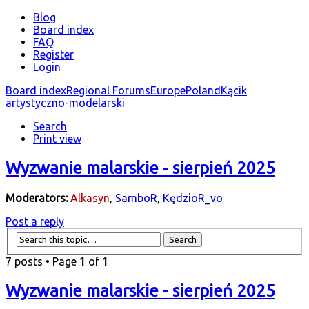
Blog
Board index
FAQ
Register
Login
Board index
Regional Forums
Europe
Poland
Kącik
artystyczno-modelarski
Search
Print view
Wyzwanie malarskie - sierpień 2025
Moderators:
Alkasyn
,
SamboR
,
KędzioR_vo
Post a reply
7 posts • Page
1
of
1
Wyzwanie malarskie - sierpień 2025