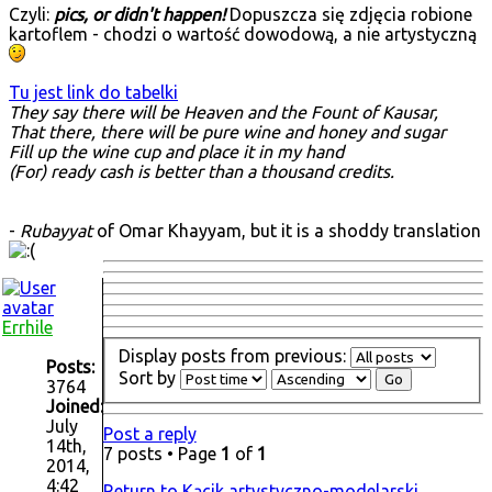
Czyli:
pics, or didn't happen!
Dopuszcza się zdjęcia robione
kartoflem - chodzi o wartość dowodową, a nie artystyczną
Tu jest link do tabelki
They say there will be Heaven and the Fount of Kausar,
That there, there will be pure wine and honey and sugar
Fill up the wine cup and place it in my hand
(For) ready cash is better than a thousand credits.
-
Rubayyat
of Omar Khayyam, but it is a shoddy translation
Errhile
Display posts from previous:
Posts:
Sort by
3764
Joined:
July
Post a reply
14th,
7 posts • Page
1
of
1
2014,
4:42
Return to Kącik artystyczno-modelarski