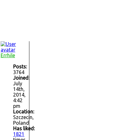
Errhile
Posts:
3764
Joined:
July
14th,
2014,
4:42
pm
Location:
Szczecin,
Poland
Has liked:
1821
times