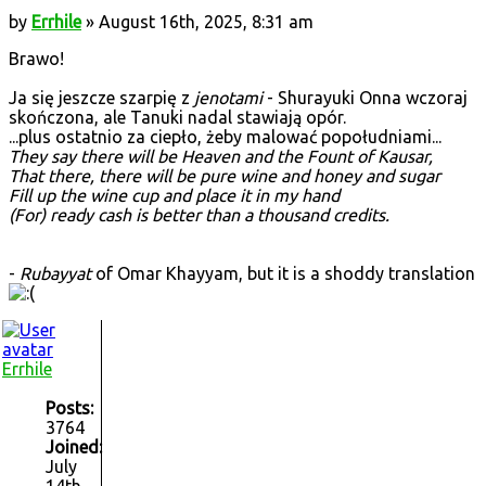
by
Errhile
» August 16th, 2025, 8:31 am
Brawo!
Ja się jeszcze szarpię z
jenotami
- Shurayuki Onna wczoraj
skończona, ale Tanuki nadal stawiają opór.
...plus ostatnio za ciepło, żeby malować popołudniami...
They say there will be Heaven and the Fount of Kausar,
That there, there will be pure wine and honey and sugar
Fill up the wine cup and place it in my hand
(For) ready cash is better than a thousand credits.
-
Rubayyat
of Omar Khayyam, but it is a shoddy translation
Errhile
Posts:
3764
Joined:
July