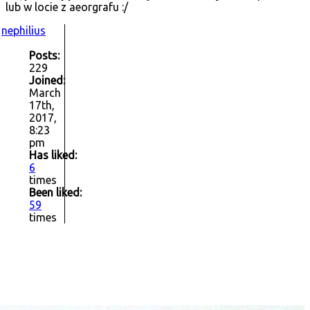
lub w locie z aeorgrafu :/
nephilius
Posts:
229
Joined:
March
17th,
2017,
8:23
pm
Has liked:
6
times
Been liked:
59
times