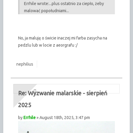
Errhile wrote:
...plus ostatnio za ciepło, żeby
malować popołudniami...
No, ja maluję o świcie inaczej mi farba zasycha na
pedzlu lub w locie z aeorgrafu :/
nephilius
Re: Wyzwanie malarskie - sierpień
2025
by
Errhile
» August 18th, 2025, 3:47 pm