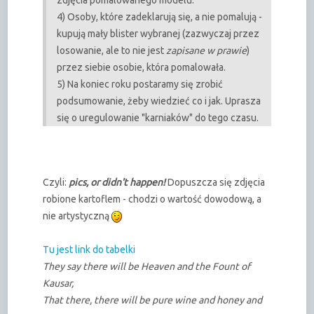
4) Osoby, które zadeklarują się, a nie pomalują -
kupują mały blister wybranej (zazwyczaj przez
losowanie, ale to nie jest
zapisane w prawie
)
przez siebie osobie, która pomalowała.
5) Na koniec roku postaramy się zrobić
podsumowanie, żeby wiedzieć co i jak. Uprasza
się o uregulowanie "karniaków" do tego czasu.
Czyli:
pics, or didn't happen!
Dopuszcza się zdjęcia
robione kartoflem - chodzi o wartość dowodową, a
nie artystyczną
Tu jest link do tabelki
They say there will be Heaven and the Fount of
Kausar,
That there, there will be pure wine and honey and