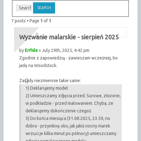
7 posts • Page
1
of
1
Wyzwanie malarskie - sierpień 2025
by
Errhile
» July 29th, 2025, 4:42 pm
Zgodnie z zapowiedzią - zawieszam wcześniej, bo
jadę na Woodstock.
Zasady niezmiennie takie same:
1) Deklarujemy model
2) Umieszczamy zdjęcia przed. Surowe, złożone,
w podkładzie - przed malowaniem. Chyba, ze
deklarujemy dokończenie czegoś.
3) Do końca miesiąca (31.08.2025, 23.59, no
dobra - przymknę oko, jak jakiś nocny marek
wrzuci je kilka minut po północy) umieszczamy
zdjęcia pomalowanego modelu.