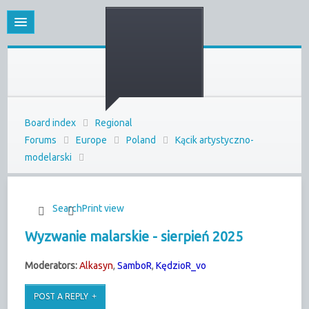
Board index
Regional
Forums
Europe
Poland
Kącik artystyczno-
modelarski
Search
Print view
Wyzwanie malarskie - sierpień 2025
Moderators:
Alkasyn
,
SamboR
,
KędzioR_vo
POST A REPLY