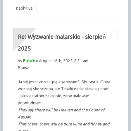
nephilius
Re: Wyzwanie malarskie - sierpień
2025
by
Errhile
» August 16th, 2025, 8:31 am
Brawo!
Ja się jeszcze szarpię z
jenotami
- Shurayuki Onna
wczoraj skończona, ale Tanuki nadal stawiają opór.
...plus ostatnio za ciepło, żeby malować
popołudniami...
They say there will be Heaven and the Fount of
Kausar,
That there, there will be pure wine and honey and
sugar