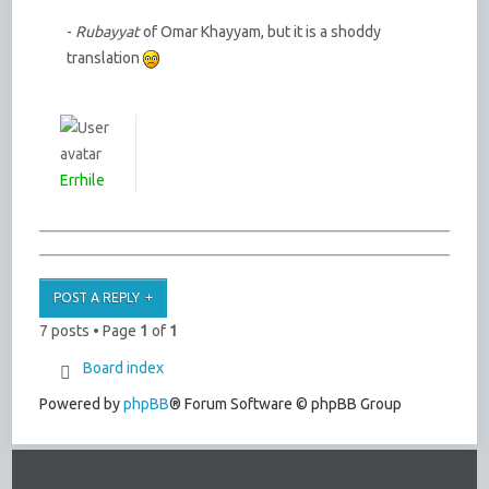
-
Rubayyat
of Omar Khayyam, but it is a shoddy
translation
Errhile
POST A REPLY
7 posts • Page
1
of
1
Board index
Powered by
phpBB
® Forum Software © phpBB Group