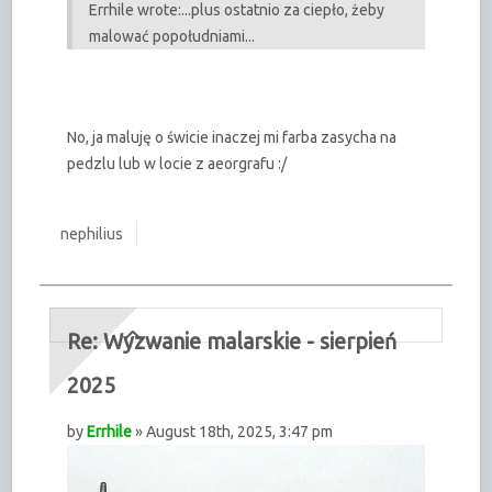
Errhile wrote:
...plus ostatnio za ciepło, żeby
malować popołudniami...
No, ja maluję o świcie inaczej mi farba zasycha na
pedzlu lub w locie z aeorgrafu :/
nephilius
Re: Wyzwanie malarskie - sierpień
2025
by
Errhile
» August 18th, 2025, 3:47 pm