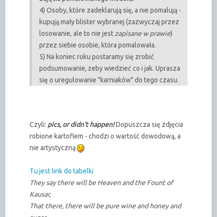
4) Osoby, które zadeklarują się, a nie pomalują -
kupują mały blister wybranej (zazwyczaj przez
losowanie, ale to nie jest
zapisane w prawie
)
przez siebie osobie, która pomalowała.
5) Na koniec roku postaramy się zrobić
podsumowanie, żeby wiedzieć co i jak. Uprasza
się o uregulowanie "karniaków" do tego czasu.
Czyli:
pics, or didn't happen!
Dopuszcza się zdjęcia
robione kartoflem - chodzi o wartość dowodową, a
nie artystyczną
Tu jest link do tabelki
They say there will be Heaven and the Fount of
Kausar,
That there, there will be pure wine and honey and