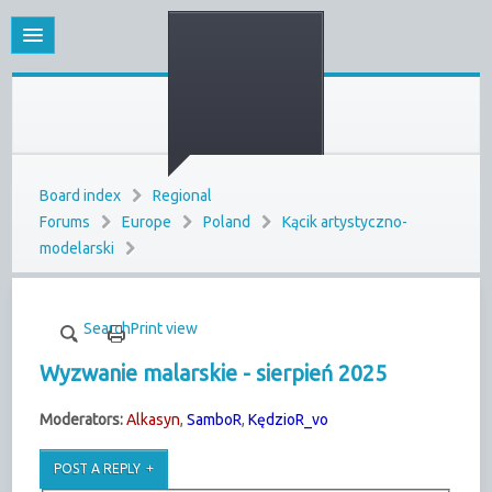
Board index
Regional
Forums
Europe
Poland
Kącik artystyczno-
modelarski
Search
Print view
Wyzwanie malarskie - sierpień 2025
Moderators:
Alkasyn
,
SamboR
,
KędzioR_vo
POST A REPLY