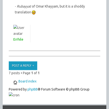
-
Rubayyat
of Omar Khayyam, but it is a shoddy
translation
Errhile
POST A REPLY
7 posts • Page
1
of
1
Board index
Powered by
phpBB
® Forum Software © phpBB Group