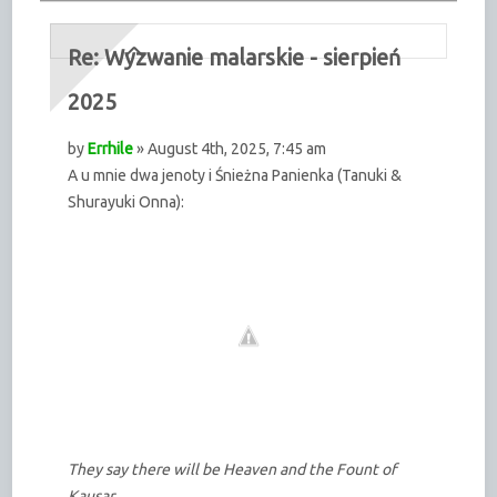
Re: Wyzwanie malarskie - sierpień
2025
by
Errhile
» August 4th, 2025, 7:45 am
A u mnie dwa jenoty i Śnieżna Panienka (Tanuki &
Shurayuki Onna):
They say there will be Heaven and the Fount of
Kausar,