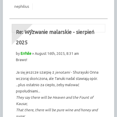
nephilius
Re: Wyzwanie malarskie - sierpień
2025
by
Errhile
» August 16th, 2025, 8:31 am
Brawo!
Ja się jeszcze szarpię z
jenotami
- Shurayuki Onna
wczoraj skończona, ale Tanuki nadal stawiają opór.
...plus ostatnio za ciepło, żeby malować
popołudniami...
They say there will be Heaven and the Fount of
Kausar,
That there, there will be pure wine and honey and
sugar