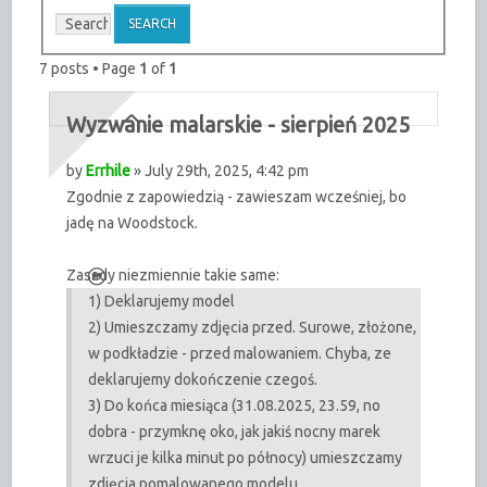
7 posts • Page
1
of
1
Wyzwanie malarskie - sierpień 2025
by
Errhile
» July 29th, 2025, 4:42 pm
Zgodnie z zapowiedzią - zawieszam wcześniej, bo
jadę na Woodstock.
Zasady niezmiennie takie same:
1) Deklarujemy model
2) Umieszczamy zdjęcia przed. Surowe, złożone,
w podkładzie - przed malowaniem. Chyba, ze
deklarujemy dokończenie czegoś.
3) Do końca miesiąca (31.08.2025, 23.59, no
dobra - przymknę oko, jak jakiś nocny marek
wrzuci je kilka minut po północy) umieszczamy
zdjęcia pomalowanego modelu.