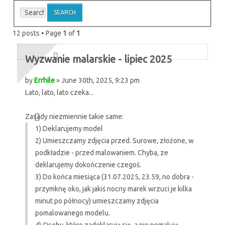
12 posts • Page
1
of
1
Wyzwanie malarskie - lipiec 2025
by
Errhile
» June 30th, 2025, 9:23 pm
Lato, lato, lato czeka...
Zasady niezmiennie takie same:
1) Deklarujemy model
2) Umieszczamy zdjęcia przed. Surowe, złożone, w
podkładzie - przed malowaniem. Chyba, ze
deklarujemy dokończenie czegoś.
3) Do końca miesiąca (31.07.2025, 23.59, no dobra -
przymknę oko, jak jakiś nocny marek wrzuci je kilka
minut po północy) umieszczamy zdjęcia
pomalowanego modelu.
4) Osoby, które zadeklarują się, a nie pomalują -