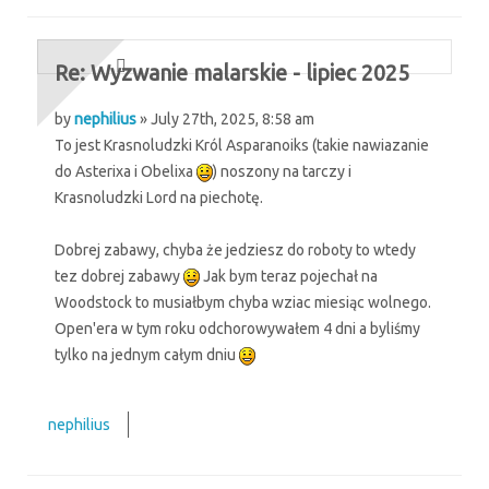
Re: Wyzwanie malarskie - lipiec 2025
by
nephilius
» July 27th, 2025, 8:58 am
To jest Krasnoludzki Król Asparanoiks (takie nawiazanie
do Asterixa i Obelixa
) noszony na tarczy i
Krasnoludzki Lord na piechotę.
Dobrej zabawy, chyba że jedziesz do roboty to wtedy
tez dobrej zabawy
Jak bym teraz pojechał na
Woodstock to musiałbym chyba wziac miesiąc wolnego.
Open'era w tym roku odchorowywałem 4 dni a byliśmy
tylko na jednym całym dniu
nephilius