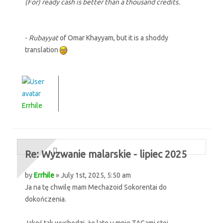
(For) ready cash is better than a thousand credits.
-
Rubayyat
of Omar Khayyam, but it is a shoddy
translation
Errhile
Re: Wyzwanie malarskie - lipiec 2025
by
Errhile
» July 1st, 2025, 5:50 am
Ja na tę chwilę mam Mechazoid Sokorentai do
dokończenia.
Jakoś tak wychodzi, że lato u mnie TAGami stoi...