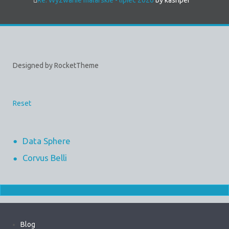
Designed by RocketTheme
Reset
Data Sphere
Corvus Belli
Blog