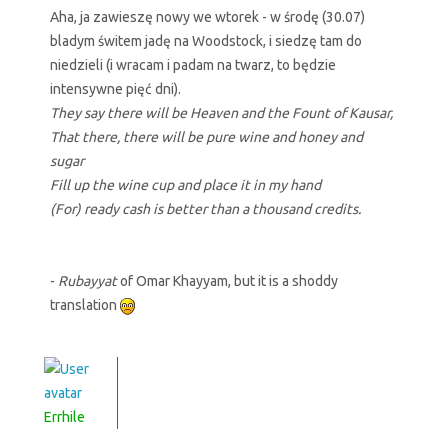
Aha, ja zawieszę nowy we wtorek - w środę (30.07)
bladym świtem jadę na Woodstock, i siedzę tam do
niedzieli (i wracam i padam na twarz, to będzie
intensywne pięć dni).
They say there will be Heaven and the Fount of Kausar,
That there, there will be pure wine and honey and
sugar
Fill up the wine cup and place it in my hand
(For) ready cash is better than a thousand credits.
-
Rubayyat
of Omar Khayyam, but it is a shoddy
translation
Errhile