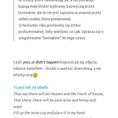
kupują mały blister wybranej (zazwyczaj przez
losowanie, ale to nie jest
zapisane w prawie
) przez
siebie osobie, która pomalowała.
5) Na koniec roku postaramy się zrobić
podsumowanie, żeby wiedzieć co i jak. Uprasza się o
uregulowanie "karniaków" do tego czasu.
Czyli:
pics, or didn't happen!
Dopuszcza się zdjęcia
robione kartoflem - chodzi o wartość dowodową, a nie
artystyczną
Tu jest link do tabelki
They say there will be Heaven and the Fount of Kausar,
That there, there will be pure wine and honey and
sugar
Fill up the wine cup and place it in my hand