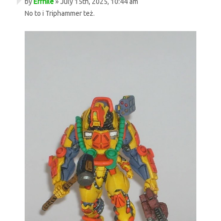
by
Errhile
» July 15th, 2025, 10:44 am
No to i Triphammer też.