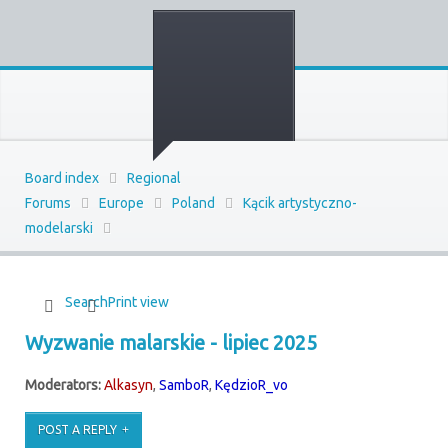
Board index
Regional
Forums
Europe
Poland
Kącik artystyczno-
modelarski
Search
Print view
Wyzwanie malarskie - lipiec 2025
Moderators:
Alkasyn
,
SamboR
,
KędzioR_vo
POST A REPLY