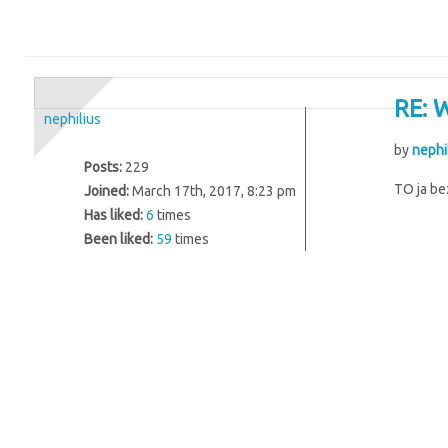
RE: 
nephilius
by
nephi
Posts:
229
TO ja be
Joined:
March 17th, 2017, 8:23 pm
Has liked:
6
times
Been liked:
59
times