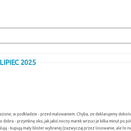
IPIEC 2025
łożone, w podkładzie - przed malowaniem. Chyba, ze deklarujemy dokoń
 no dobra - przymknę oko, jak jakiś nocny marek wrzuci je kilka minut p
alują - kupują mały blister wybranej (zazwyczaj przez losowanie, ale to ni