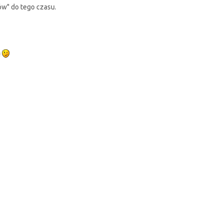
ów" do tego czasu.
ą