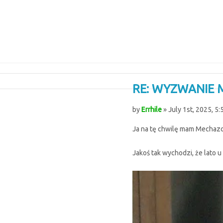
RE: WYZWANIE M
by
Errhile
» July 1st, 2025, 5
Ja na tę chwilę mam Mechazo
Jakoś tak wychodzi, że lato u 