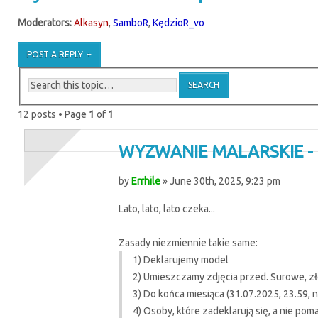
Moderators:
Alkasyn
,
SamboR
,
KędzioR_vo
POST A REPLY
12 posts • Page
1
of
1
WYZWANIE MALARSKIE - L
by
Errhile
» June 30th, 2025, 9:23 pm
Lato, lato, lato czeka...
Zasady niezmiennie takie same:
1) Deklarujemy model
2) Umieszczamy zdjęcia przed. Surowe, z
3) Do końca miesiąca (31.07.2025, 23.59,
4) Osoby, które zadeklarują się, a nie pom