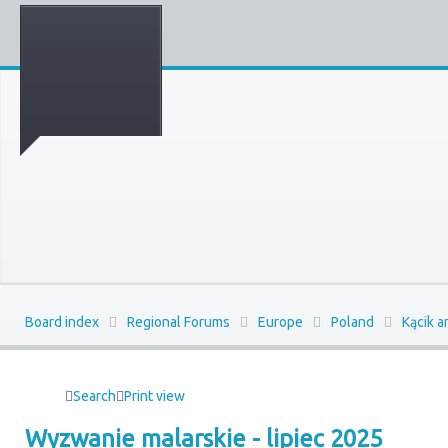
Board index
Regional Forums
Europe
Poland
Kącik a
Search
Print view
Wyzwanie malarskie - lipiec 2025