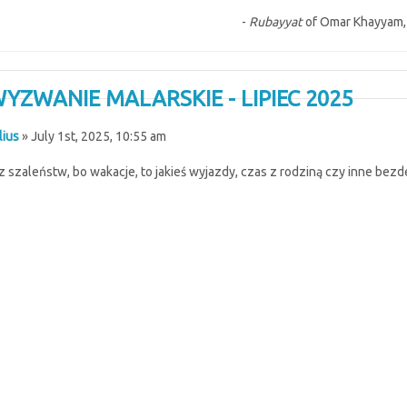
-
Rubayyat
of Omar Khayyam, b
WYZWANIE MALARSKIE - LIPIEC 2025
lius
» July 1st, 2025, 10:55 am
z szaleństw, bo wakacje, to jakieś wyjazdy, czas z rodziną czy inne bez