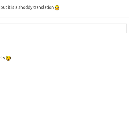
ut it is a shoddy translation
dety