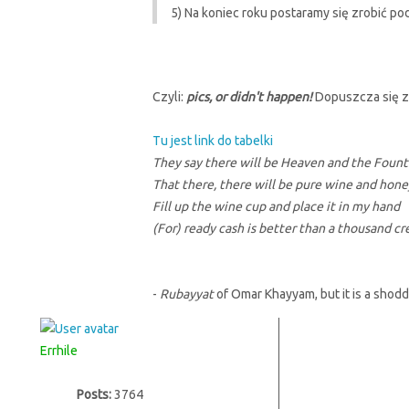
5) Na koniec roku postaramy się zrobić po
Czyli:
pics, or didn't happen!
Dopuszcza się zd
Tu jest link do tabelki
They say there will be Heaven and the Fount 
That there, there will be pure wine and hone
Fill up the wine cup and place it in my hand
(For) ready cash is better than a thousand cre
-
Rubayyat
of Omar Khayyam, but it is a shodd
Errhile
Posts:
3764