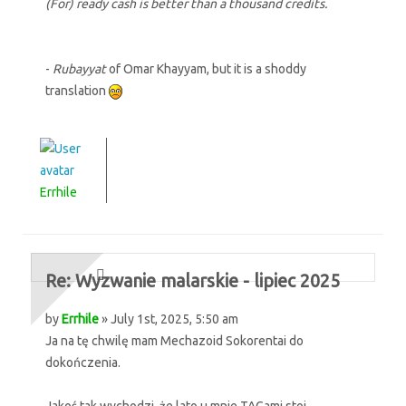
(For) ready cash is better than a thousand credits.
-
Rubayyat
of Omar Khayyam, but it is a shoddy
translation
Errhile
Re: Wyzwanie malarskie - lipiec 2025
by
Errhile
» July 1st, 2025, 5:50 am
Ja na tę chwilę mam Mechazoid Sokorentai do
dokończenia.
Jakoś tak wychodzi, że lato u mnie TAGami stoi...