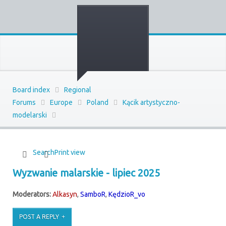
Board index
Regional
Forums
Europe
Poland
Kącik artystyczno-
modelarski
Search
Print view
Wyzwanie malarskie - lipiec 2025
Moderators:
Alkasyn
,
SamboR
,
KędzioR_vo
POST A REPLY