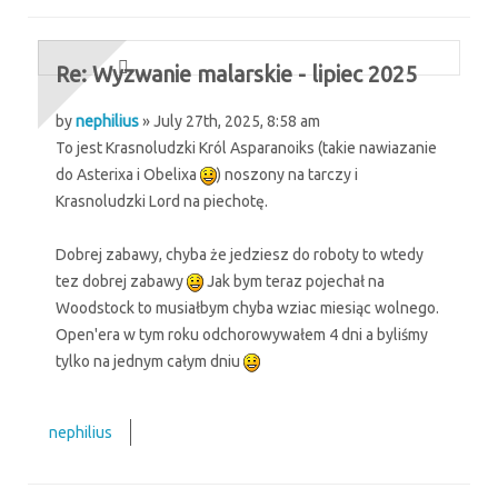
Re: Wyzwanie malarskie - lipiec 2025
by
nephilius
» July 27th, 2025, 8:58 am
To jest Krasnoludzki Król Asparanoiks (takie nawiazanie
do Asterixa i Obelixa
) noszony na tarczy i
Krasnoludzki Lord na piechotę.
Dobrej zabawy, chyba że jedziesz do roboty to wtedy
tez dobrej zabawy
Jak bym teraz pojechał na
Woodstock to musiałbym chyba wziac miesiąc wolnego.
Open'era w tym roku odchorowywałem 4 dni a byliśmy
tylko na jednym całym dniu
nephilius