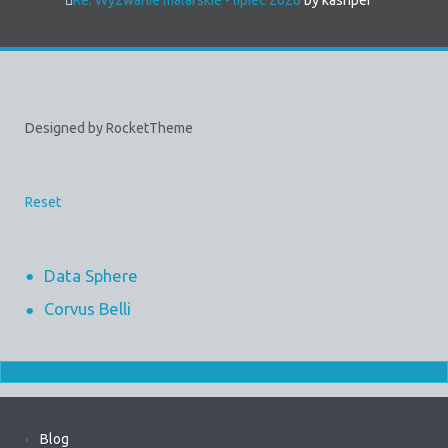
Designed by RocketTheme
Reset
Data Sphere
Corvus Belli
Blog