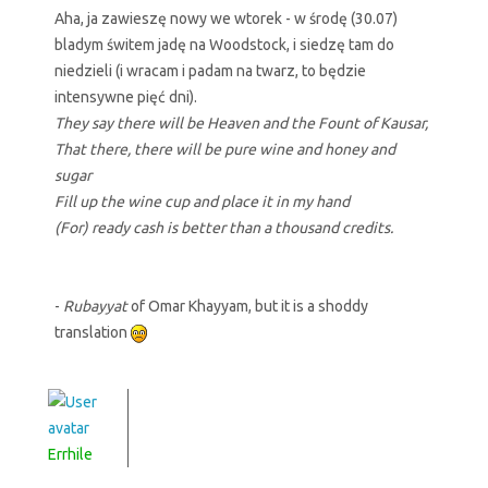
Aha, ja zawieszę nowy we wtorek - w środę (30.07)
bladym świtem jadę na Woodstock, i siedzę tam do
niedzieli (i wracam i padam na twarz, to będzie
intensywne pięć dni).
They say there will be Heaven and the Fount of Kausar,
That there, there will be pure wine and honey and
sugar
Fill up the wine cup and place it in my hand
(For) ready cash is better than a thousand credits.
-
Rubayyat
of Omar Khayyam, but it is a shoddy
translation
Errhile