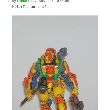
by
Errhile
» July 15th, 2025, 10:44 am
No to i Triphammer też.