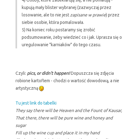
kupują mały blister wybranej (zazwyczaj przez
losowanie, ale to nie jest
zapisane w prawie
) przez
siebie osobie, która pomalowała.
5) Na koniec roku postaramy się zrobić
podsumowanie, żeby wiedzieć co i jak. Uprasza się o
uregulowanie "karniaków" do tego czasu.
Czyli:
pics, or didn't happen!
Dopuszcza się zdjęcia
robione kartoflem - chodzi o wartość dowodową, a nie
artystyczną
Tu jest link do tabelki
They say there will be Heaven and the Fount of Kausar,
That there, there will be pure wine and honey and
sugar
Fill up the wine cup and place it in my hand