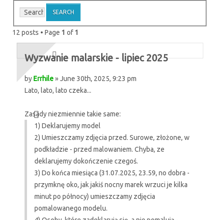
12 posts • Page
1
of
1
Wyzwanie malarskie - lipiec 2025
by
Errhile
» June 30th, 2025, 9:23 pm
Lato, lato, lato czeka...
Zasady niezmiennie takie same:
1) Deklarujemy model
2) Umieszczamy zdjęcia przed. Surowe, złożone, w
podkładzie - przed malowaniem. Chyba, ze
deklarujemy dokończenie czegoś.
3) Do końca miesiąca (31.07.2025, 23.59, no dobra -
przymknę oko, jak jakiś nocny marek wrzuci je kilka
minut po północy) umieszczamy zdjęcia
pomalowanego modelu.
4) Osoby, które zadeklarują się, a nie pomalują -