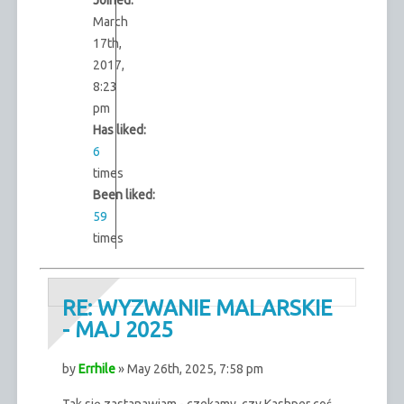
Joined:
March
17th,
2017,
8:23
pm
Has liked:
6
times
Been liked:
59
times
RE: WYZWANIE MALARSKIE
- MAJ 2025
by
Errhile
» May 26th, 2025, 7:58 pm
Tak się zastanawiam - czekamy, czy Kashper coś