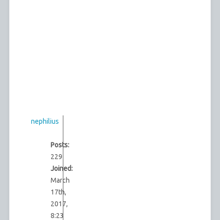
nephilius
Posts:
229
Joined:
March
17th,
2017,
8:23