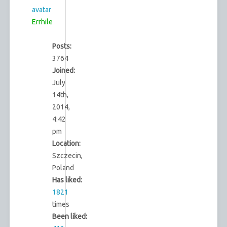
Errhile
Posts:
3764
Joined:
July
14th,
2014,
4:42
pm
Location:
Szczecin,
Poland
Has liked:
1821
times
Been liked: