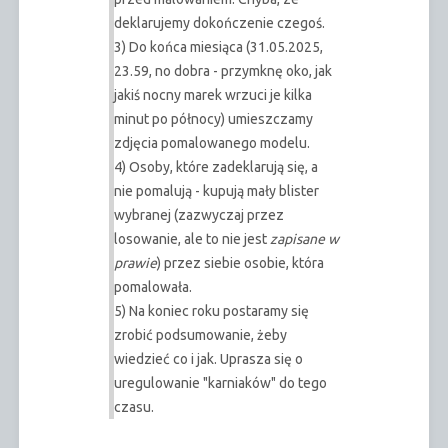
deklarujemy dokończenie czegoś.
3) Do końca miesiąca (31.05.2025,
23.59, no dobra - przymknę oko, jak
jakiś nocny marek wrzuci je kilka
minut po północy) umieszczamy
zdjęcia pomalowanego modelu.
4) Osoby, które zadeklarują się, a
nie pomalują - kupują mały blister
wybranej (zazwyczaj przez
losowanie, ale to nie jest
zapisane w
prawie
) przez siebie osobie, która
pomalowała.
5) Na koniec roku postaramy się
zrobić podsumowanie, żeby
wiedzieć co i jak. Uprasza się o
uregulowanie "karniaków" do tego
czasu.