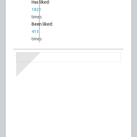
Has liked:
1821
times
Been liked:
413
times