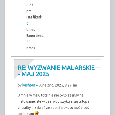
8:23
pm
Has liked:
6
times
Been liked:
59
times
RE: WYZWANIE MALARSKIE
- MAJ 2025
by
kashper
» June 2nd, 2025, 8:29 am
U mnie w maju totalnie nie było szansy na
malowanie, ale w czerwcu szykuje się urlop i
chciałbym zabrać ze sobą farbki, to może coś
pomaziam
.