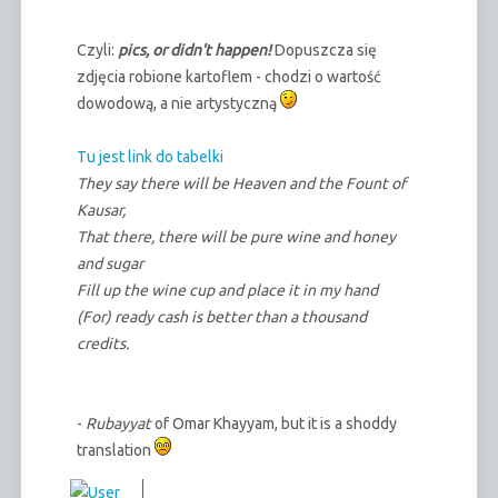
Czyli:
pics, or didn't happen!
Dopuszcza się
zdjęcia robione kartoflem - chodzi o wartość
dowodową, a nie artystyczną
Tu jest link do tabelki
They say there will be Heaven and the Fount of
Kausar,
That there, there will be pure wine and honey
and sugar
Fill up the wine cup and place it in my hand
(For) ready cash is better than a thousand
credits.
-
Rubayyat
of Omar Khayyam, but it is a shoddy
translation