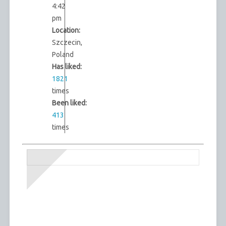
4:42
pm
Location:
Szczecin,
Poland
Has liked:
1821
times
Been liked:
413
times