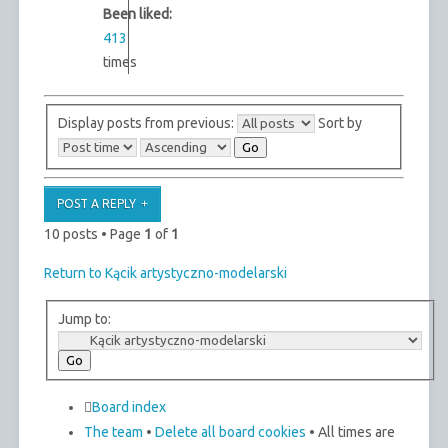
Been liked:
413
times
Display posts from previous:
Sort by
POST A REPLY
10 posts • Page
1
of
1
Return to Kącik artystyczno-modelarski
Jump to:
Board index
The team
•
Delete all board cookies
• All times are