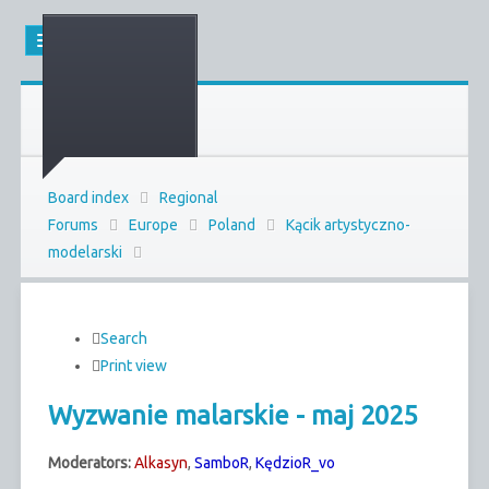
Board index
Regional
Forums
Europe
Poland
Kącik artystyczno-
modelarski
Search
Print view
Wyzwanie malarskie - maj 2025
Moderators:
Alkasyn
,
SamboR
,
KędzioR_vo