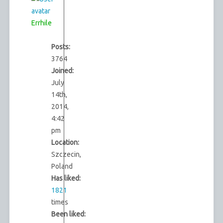
Errhile
Posts:
3764
Joined:
July
14th,
2014,
4:42
pm
Location:
Szczecin,
Poland
Has liked:
1821
times
Been liked: