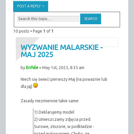
POST A REPLY
10 posts • Page
1
of
1
WYZWANIE MALARSKIE -
MAJ 2025
by
Errhile
» May 1st, 2025, 8:35 am
Niech się świeći pierwszy Maj (na poważnie lub
dla jaj)
Zasady niezmiennie takie same:
1) Deklarujemy model
2) Umieszczamy zdjęcia przed.
Surowe, złożone, w podkładzie -
przed malowaniem. Chyba, ze