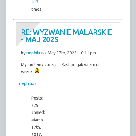
413
times
RE: WYZWANIE MALARSKIE
- MAJ 2025
by
nephilius
» May 27th, 2025, 10:11 pm
My możemy zacząc a Kashper jak wrzuci to
wrzuci
nephilius
Posts:
229
Joined:
March
17th,
2017,