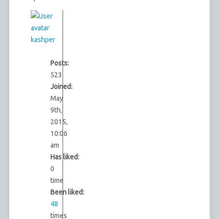
kashper
Posts:
523
Joined:
May
9th,
2015,
10:06
am
Has liked:
0
time
Been liked:
48
times