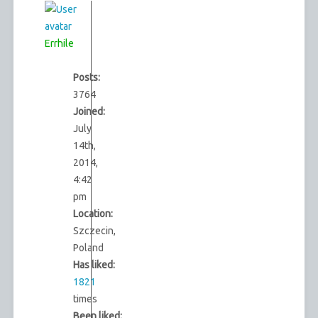
Errhile
Posts:
3764
Joined:
July
14th,
2014,
4:42
pm
Location:
Szczecin,
Poland
Has liked:
1821
times
Been liked: