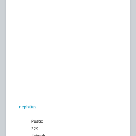
nephilius
Posts:
229