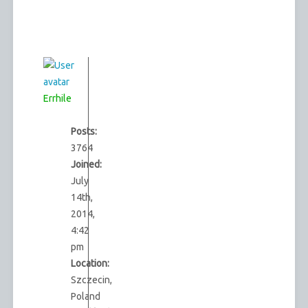
Errhile
Posts:
3764
Joined:
July
14th,
2014,
4:42
pm
Location:
Szczecin,
Poland