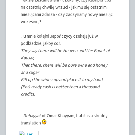
na ostatnią chwilę wrzuci - jak mu się ostatnimi
miesiącami zdarza - czy zaczynamy nowy miesiąc
wcześniej?
...u mnie kolejni Japończycy czekają już w
podkładzie, jakby coś.
They say there will be Heaven and the Fount of
Kausar,
That there, there will be pure wine and honey
and sugar
Fill up the wine cup and place it in my hand
(For) ready cash is better than a thousand
credits.
-
Rubayyat
of Omar Khayyam, but it is a shoddy
translation