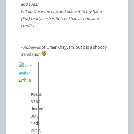
and sugar
Fill up the wine cup and place it in my hand
(For) ready cash is better than a thousand
credits.
-
Rubayyat
of Omar Khayyam, but it is a shoddy
translation
Errhile
Posts:
3764
Joined:
July
14th,
2014,