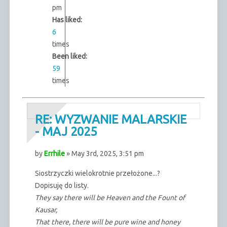
pm
Has liked:
6
times
Been liked:
59
times
RE: WYZWANIE MALARSKIE
- MAJ 2025
by
Errhile
» May 3rd, 2025, 3:51 pm
Siostrzyczki wielokrotnie przełożone...?
Dopisuję do listy.
They say there will be Heaven and the Fount of
Kausar,
That there, there will be pure wine and honey