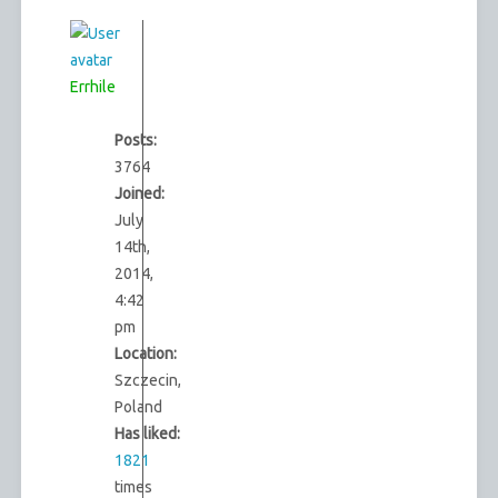
Errhile
Posts:
3764
Joined:
July
14th,
2014,
4:42
pm
Location:
Szczecin,
Poland
Has liked:
1821
times