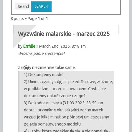
8 posts • Page
1
of
1
Wyzwanie malarskie - marzec 2025
by
Errhile
» March 2nd, 2025, 8:18 am
Wiosna, panie sierżancie!
Zasady niezmiennie takie same:
1) Deklarujemy model
2) Umieszczamy zdjęcia przed. Surowe, złożone,
w podkładzie - przed malowaniem. Chyba, ze
deklarujemy dokończenie czegoś.
3) Do końca miesiąca (31.03.2025, 23.59, no
dobra - przymknę oko, jak jakiś nocny marek
wrzuci je kilka minut po północy) umieszczamy
zdjęcia pomalowanego modelu.
4) Osoby, które zadeklarują się, a nie pomalują -