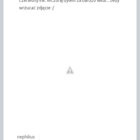
czerwony ink. Wczoraj byłem za bardzo wkur... żeby
wrzucać zdjęcie :/
nephilius