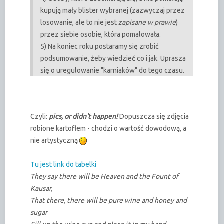
kupują mały blister wybranej (zazwyczaj przez
losowanie, ale to nie jest
zapisane w prawie
)
przez siebie osobie, która pomalowała.
5) Na koniec roku postaramy się zrobić
podsumowanie, żeby wiedzieć co i jak. Uprasza
się o uregulowanie "karniaków" do tego czasu.
Czyli:
pics, or didn't happen!
Dopuszcza się zdjęcia
robione kartoflem - chodzi o wartość dowodową, a
nie artystyczną
Tu jest link do tabelki
They say there will be Heaven and the Fount of
Kausar,
That there, there will be pure wine and honey and
sugar