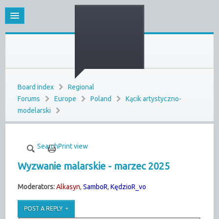
Board index
Regional
Forums
Europe
Poland
Kącik artystyczno-
modelarski
Search
Print view
Wyzwanie malarskie - marzec 2025
Moderators:
Alkasyn
,
SamboR
,
KędzioR_vo
POST A REPLY