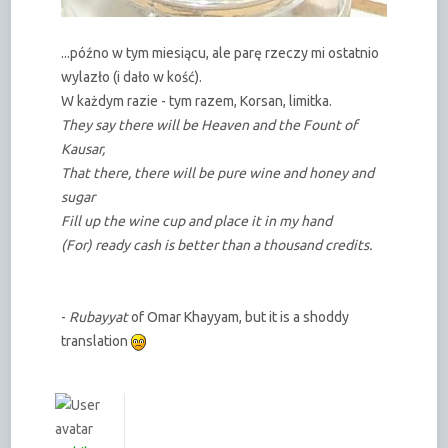
...późno w tym miesiącu, ale parę rzeczy mi ostatnio
wylazło (i dało w kość).
W każdym razie - tym razem, Korsan, limitka.
They say there will be Heaven and the Fount of
Kausar,
That there, there will be pure wine and honey and
sugar
Fill up the wine cup and place it in my hand
(For) ready cash is better than a thousand credits.
-
Rubayyat
of Omar Khayyam, but it is a shoddy
translation