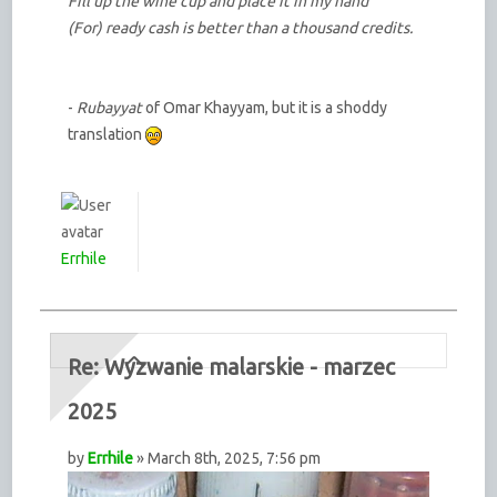
Fill up the wine cup and place it in my hand
(For) ready cash is better than a thousand credits.
-
Rubayyat
of Omar Khayyam, but it is a shoddy
translation
Errhile
Re: Wyzwanie malarskie - marzec
2025
by
Errhile
» March 8th, 2025, 7:56 pm