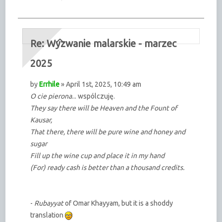
Re: Wyzwanie malarskie - marzec
2025
by
Errhile
» April 1st, 2025, 10:49 am
O cie pierona
... wspólczuję.
They say there will be Heaven and the Fount of
Kausar,
That there, there will be pure wine and honey and
sugar
Fill up the wine cup and place it in my hand
(For) ready cash is better than a thousand credits.
-
Rubayyat
of Omar Khayyam, but it is a shoddy
translation