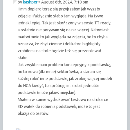
by
kashper
» August 6th, 2024, 7:18 pm
Hmm dopiero teraz się przyjrzałem jak wyszło
zdjęcie i faktycznie słabo tam wygląda. Na żywo
jednak lepiej. Tak jest skończony w sensie TT ready,
a ostatnio nie porywam się na nic więcej. Natomiast
martwi mnie to jak wygląda na zdjęciu, bo to chyba
oznacza, że zbyt ciemne i delikatne highlighty
zrobiłem i na stole będzie też się prezentował
słabo.
Jak zwykle mam problem koncepcyjny z podstawką,
bo to nowa (dla mnie) sektorówka, a staram się
każdej robić inne podstawki, jak zrobię więcej modeli
do NCA kiedyś, to spróbuję im zrobić jednolite
podstawki (może jakieś miejskie).
Miałem w sumie wydrukować testowo na drukarce
3D wałek do robienia podstawek, może to jest
okazja do testów.