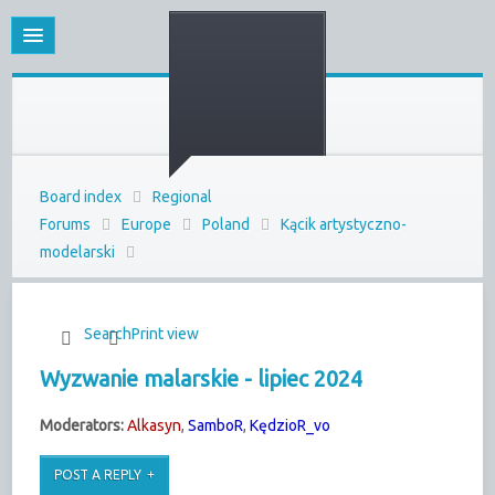
Board index
Regional
Forums
Europe
Poland
Kącik artystyczno-
modelarski
Search
Print view
Wyzwanie malarskie - lipiec 2024
Moderators:
Alkasyn
,
SamboR
,
KędzioR_vo
POST A REPLY