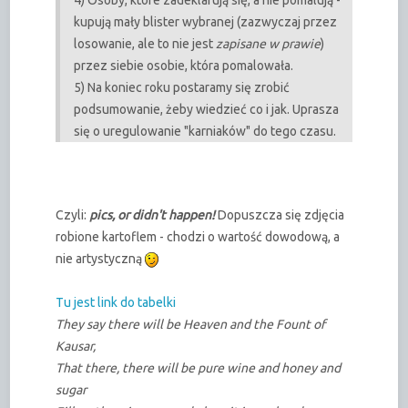
kupują mały blister wybranej (zazwyczaj przez
losowanie, ale to nie jest
zapisane w prawie
)
przez siebie osobie, która pomalowała.
5) Na koniec roku postaramy się zrobić
podsumowanie, żeby wiedzieć co i jak. Uprasza
się o uregulowanie "karniaków" do tego czasu.
Czyli:
pics, or didn't happen!
Dopuszcza się zdjęcia
robione kartoflem - chodzi o wartość dowodową, a
nie artystyczną
Tu jest link do tabelki
They say there will be Heaven and the Fount of
Kausar,
That there, there will be pure wine and honey and
sugar