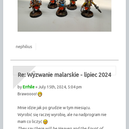
nephilius
Re: Wyzwanie malarskie - lipiec 2024
by
Errhile
» July 15th, 2024, 5:04 pm
Brawoooo!
Mnie idzie jak po grudzie w tym miesiącu.
Wyrobić się raczej wyrobię, ale na nadprogram nie
mam co liczyć
They say there will be Heaven and the Fount of