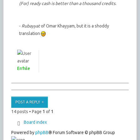
(For) ready cash is better than a thousand credits.
-
Rubayyat
of Omar Khayyam, but it is a shoddy
translation
Errhile
POST A REPLY
14 posts • Page
1
of
1
Board index
Powered by
phpBB
® Forum Software © phpBB Group