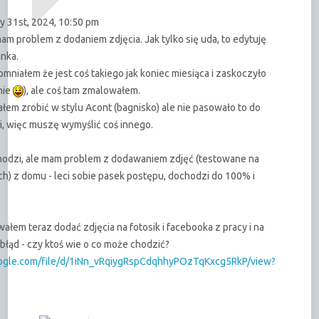
y 31st, 2024, 10:50 pm
m problem z dodaniem zdjęcia. Jak tylko się uda, to edytuję
inka.
mniałem że jest coś takiego jak koniec miesiąca i zaskoczyło
nie
), ale coś tam zmalowałem.
łem zrobić w stylu Acont (bagnisko) ale nie pasowało to do
ki, więc muszę wymyślić coś innego.
hodzi, ale mam problem z dodawaniem zdjęć (testowane na
ch) z domu - leci sobie pasek postępu, dochodzi do 100% i
ałem teraz dodać zdjęcia na fotosik i facebooka z pracy i na
ąd - czy ktoś wie o co może chodzić?
google.com/file/d/1iNn_vRqiygRspCdqhhyPOzTqKxcg5RkP/view?