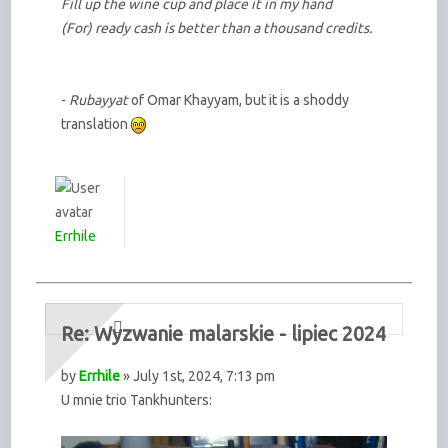
Fill up the wine cup and place it in my hand
(For) ready cash is better than a thousand credits.
-
Rubayyat
of Omar Khayyam, but it is a shoddy
translation
Errhile
Re: Wyzwanie malarskie - lipiec 2024
by
Errhile
» July 1st, 2024, 7:13 pm
U mnie trio Tankhunters: