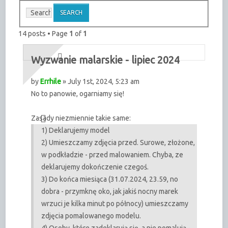
14 posts • Page
1
of
1
Wyzwanie malarskie - lipiec 2024
by
Errhile
» July 1st, 2024, 5:23 am
No to panowie, ogarniamy się!
Zasady niezmiennie takie same:
1) Deklarujemy model
2) Umieszczamy zdjęcia przed. Surowe, złożone,
w podkładzie - przed malowaniem. Chyba, ze
deklarujemy dokończenie czegoś.
3) Do końca miesiąca (31.07.2024, 23.59, no
dobra - przymknę oko, jak jakiś nocny marek
wrzuci je kilka minut po północy) umieszczamy
zdjęcia pomalowanego modelu.
4) Osoby, które zadeklarują się, a nie pomalują -