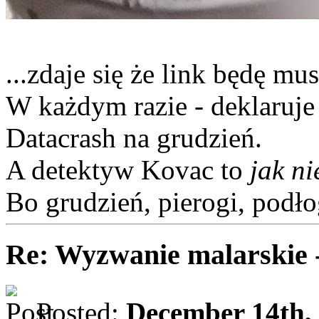
...zdaje się że link będę mu
W każdym razie - deklaruje
Datacrash na grudzień.
A detektyw Kovac to
jak n
Bo grudzień, pierogi, podłog
Re: Wyzwanie malarskie 
Posted:
December 14th,