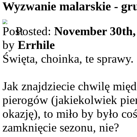
Wyzwanie malarskie - gr
Posted:
November 30th,
by
Errhile
Święta, choinka, te sprawy.
Jak znajdziecie chwilę mię
pierogów (jakiekolwiek pier
okazję), to miło by było c
zamknięcie sezonu, nie?