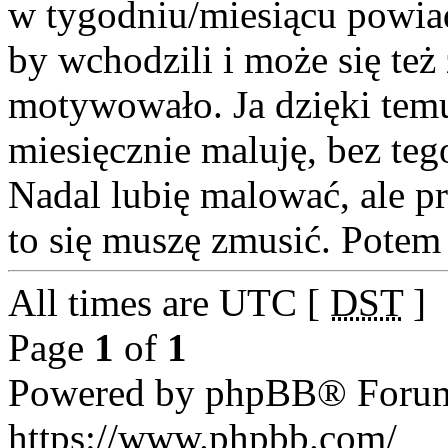
w tygodniu/miesiącu powiad
by wchodzili i może się też
motywowało. Ja dzięki temu
miesięcznie maluję, bez te
Nadal lubię malować, ale pr
to się muszę zmusić. Potem
All times are UTC [
DST
]
Page
1
of
1
Powered by phpBB® Forum
https://www.phpbb.com/