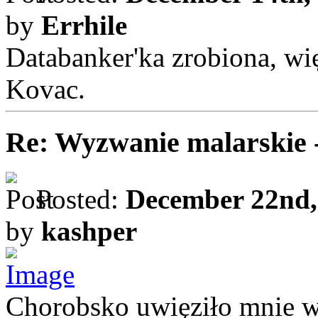
by
Errhile
Databanker'ka zrobiona, wię
Kovac.
Re: Wyzwanie malarskie 
Posted:
December 22nd,
by
kashper
Chorobsko uwięziło mnie 