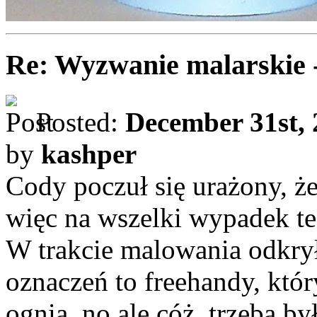
Re: Wyzwanie malarskie 
Posted:
December 31st, 
by
kashper
Cody poczuł się urażony, ż
więc na wszelki wypadek t
W trakcie malowania odkrył
oznaczeń to freehandy, któ
ognia, no ale cóż, trzeba by