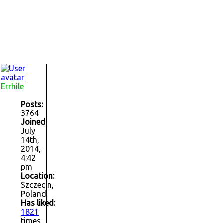
Errhile
Posts:
3764
Joined:
July
14th,
2014,
4:42
pm
Location:
Szczecin,
Poland
Has liked:
1821
times