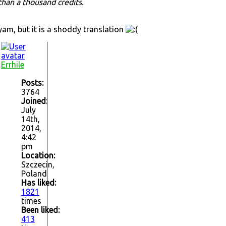
 than a thousand credits.
am, but it is a shoddy translation
Errhile
Posts:
3764
Joined:
July
14th,
2014,
4:42
pm
Location:
Szczecin,
Poland
Has liked:
1821
times
Been liked:
413