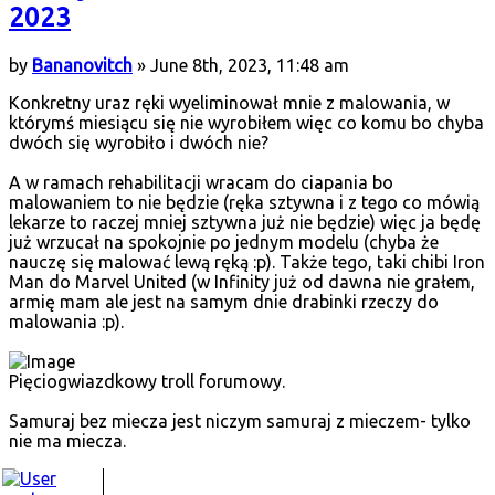
2023
by
Bananovitch
» June 8th, 2023, 11:48 am
Konkretny uraz ręki wyeliminował mnie z malowania, w
którymś miesiącu się nie wyrobiłem więc co komu bo chyba
dwóch się wyrobiło i dwóch nie?
A w ramach rehabilitacji wracam do ciapania bo
malowaniem to nie będzie (ręka sztywna i z tego co mówią
lekarze to raczej mniej sztywna już nie będzie) więc ja będę
już wrzucał na spokojnie po jednym modelu (chyba że
nauczę się malować lewą ręką :p). Także tego, taki chibi Iron
Man do Marvel United (w Infinity już od dawna nie grałem,
armię mam ale jest na samym dnie drabinki rzeczy do
malowania :p).
Pięciogwiazdkowy troll forumowy.
Samuraj bez miecza jest niczym samuraj z mieczem- tylko
nie ma miecza.