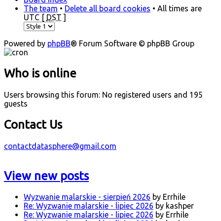
The team
•
Delete all board cookies
• All times are
UTC [
DST
]
Powered by
phpBB
® Forum Software © phpBB Group
Who is online
Users browsing this forum: No registered users and 195
guests
Contact Us
contactdatasphere@gmail.com
View new posts
Wyzwanie malarskie - sierpień 2026
by Errhile
Re: Wyzwanie malarskie - lipiec 2026
by kashper
Re: Wyzwanie malarskie - lipiec 2026
by Errhile