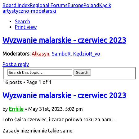
Board index
Regional Forums
Europe
Poland
Kącik
artystyczno-modelarski
Search
Print view
Wyzwanie malarskie - czerwiec 2023
Moderators:
Alkasyn
,
SamboR
,
KędzioR_vo
Post a reply
16 posts • Page
1
of
1
Wyzwanie malarskie - czerwiec 2023
by
Errhile
» May 31st, 2023, 5:02 pm
I oto świta czerwiec, i zaraz połowa roku za nami...
Zasady niezmiennie takie same: