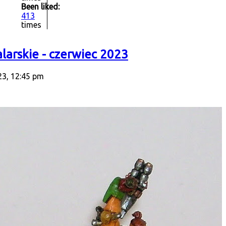
Been liked:
413
times
arskie - czerwiec 2023
23, 12:45 pm