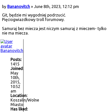
by
Bananovitch
» June 8th, 2023, 12:12 pm
Git, będzie mi wygodniej podrzucić.
Pięciogwiazdkowy troll forumowy.
Samuraj bez miecza jest niczym samuraj z mieczem- tylko
nie ma miecza.
Bananovitch
Posts:
1415
Joined:
May
10th,
2015,
10:52
am
Location:
Koszalin/Wolne
Miasto
Has liked: