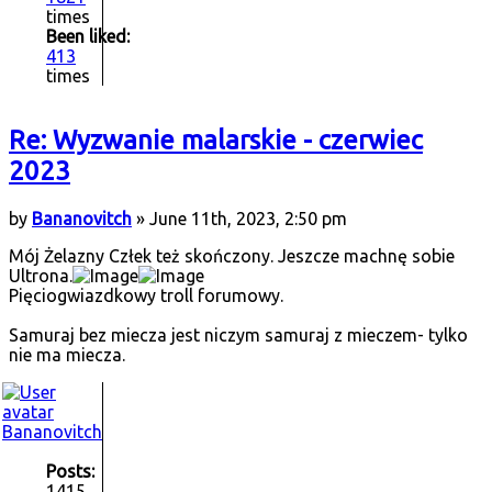
times
Been liked:
413
times
Re: Wyzwanie malarskie - czerwiec
2023
by
Bananovitch
» June 11th, 2023, 2:50 pm
Mój Żelazny Człek też skończony. Jeszcze machnę sobie
Ultrona.
Pięciogwiazdkowy troll forumowy.
Samuraj bez miecza jest niczym samuraj z mieczem- tylko
nie ma miecza.
Bananovitch
Posts:
1415