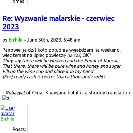
times
Re: Wyzwanie malarskie - czerwiec
2023
by
Errhile
» June 30th, 2023, 5:48 am
Panowie, ja dziś koło południa wyjeżdżam na weekend,
wiec temat na lipiec powieszę
na zaś
, OK?
They say there will be Heaven and the Fount of Kausar,
That there, there will be pure wine and honey and sugar
Fill up the wine cup and place it in my hand
(For) ready cash is better than a thousand credits.
-
Rubayyat
of Omar Khayyam, but it is a shoddy translation
Errhile
Posts: