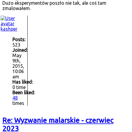
Dużo eksperymentów poszło nie tak, ale coś tam
zmalowałem.
kashper
Posts:
523
Joined:
May
9th,
2015,
10:06
am
Has liked:
0 time
Been liked:
48
times
Re: Wyzwanie malarskie - czerwiec
2023