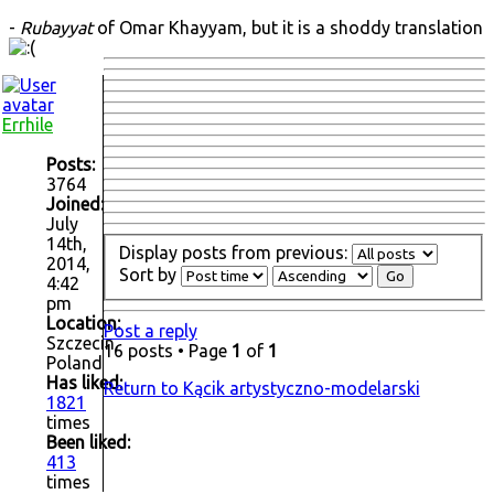
-
Rubayyat
of Omar Khayyam, but it is a shoddy translation
Errhile
Posts:
3764
Joined:
July
14th,
Display posts from previous:
2014,
Sort by
4:42
pm
Location:
Post a reply
Szczecin,
16 posts • Page
1
of
1
Poland
Has liked:
Return to Kącik artystyczno-modelarski
1821
times
Been liked:
413
times