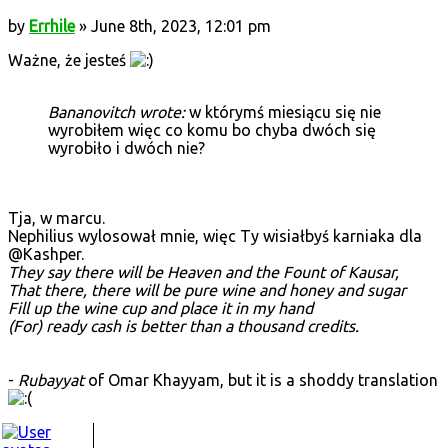
by
Errhile
» June 8th, 2023, 12:01 pm
Ważne, że jesteś
Bananovitch wrote:
w którymś miesiącu się nie
wyrobiłem więc co komu bo chyba dwóch się
wyrobiło i dwóch nie?
Tja, w marcu.
Nephilius wylosował mnie, więc Ty wisiałbyś karniaka dla
@Kashper.
They say there will be Heaven and the Fount of Kausar,
That there, there will be pure wine and honey and sugar
Fill up the wine cup and place it in my hand
(For) ready cash is better than a thousand credits.
-
Rubayyat
of Omar Khayyam, but it is a shoddy translation