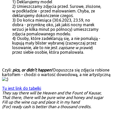
1) Deklarujemy model
2) Umieszczamy zdjęcia przed. Surowe, złożone,
w podkładzie - przed malowaniem. Chyba, ze
deklarujemy dokończenie czegoś.
3) Do końca miesiąca (30.6.2023, 23.59, no
dobra - przymknę oko, jak jakiś nocny marek
wrzuci je kilka minut po północy) umieszczamy
zdjęcia pomalowanego modelu.
4) Osoby, które zadeklarują się, a nie pomalują -
kupują mały blister wybranej (zazwyczaj przez
losowanie, ale to nie jest
zapisane w prawie
)
przez siebie osobie, która pomalowała.
Czyli:
pics, or didn't happen!
Dopuszcza się zdjęcia robione
kartoflem - chodzi o wartość dowodową, a nie artystyczną
Tu jest link do tabelki
They say there will be Heaven and the Fount of Kausar,
That there, there will be pure wine and honey and sugar
Fill up the wine cup and place it in my hand
(For) ready cash is better than a thousand credits.