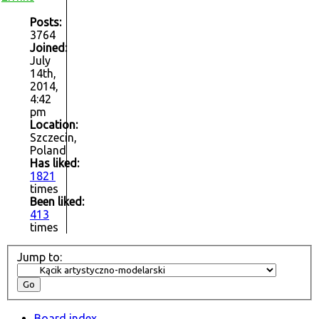
Posts:
3764
Joined:
July
14th,
2014,
4:42
pm
Location:
Szczecin,
Poland
Has liked:
1821
times
Been liked:
413
times
Jump to:
Board index