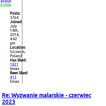
Errhile
Posts:
3764
Joined:
July
14th,
2014,
4:42
pm
Location:
Szczecin,
Poland
Has liked:
1821
times
Been liked:
413
times
Re: Wyzwanie malarskie - czerwiec
2023