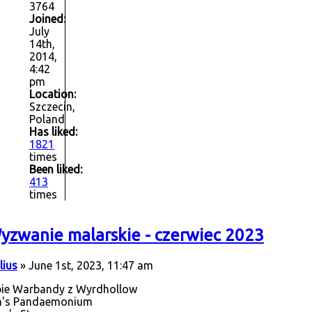
3764
Joined:
July
14th,
2014,
4:42
pm
Location:
Szczecin,
Poland
Has liked:
1821
times
Been liked:
413
times
yzwanie malarskie - czerwiec 2023
lius
» June 1st, 2023, 11:47 am
bie Warbandy z Wyrdhollow
im's Pandaemonium