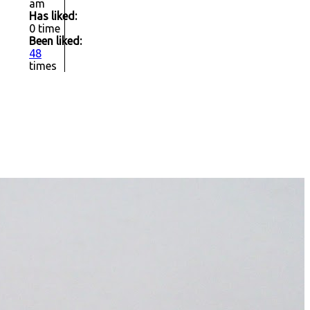
am
Has liked:
0 time
Been liked:
48
times