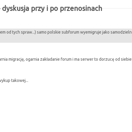
dyskusja przy i po przenosinach
em od tych spraw...) samo polskie subforum wyemigruje jako samodzielna
garnia migrację, ogarnia zakładanie forum i ma serwer to dorzucę od sie
ykup takowej...