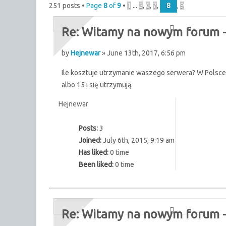
251 posts •
Page
8
of
9
•
1
...
5
,
6
,
7
,
8
,
9
Re: Witamy na nowym forum - 
by
Hejnewar
» June 13th, 2017, 6:56 pm
Ile kosztuje utrzymanie waszego serwera? W Polsce u
albo 15 i się utrzymują.
Hejnewar
Posts:
3
Joined:
July 6th, 2015, 9:19 am
Has liked:
0 time
Been liked:
0 time
Re: Witamy na nowym forum - 