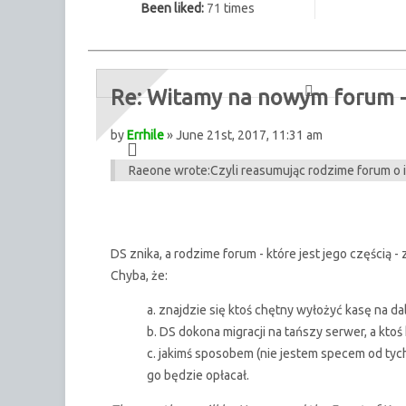
Been liked:
71
times
Re: Witamy na nowym forum - 
by
Errhile
» June 21st, 2017, 11:31 am
Raeone wrote:
Czyli reasumując rodzime forum o in
DS znika, a rodzime forum - które jest jego częścią -
Chyba, że:
a. znajdzie się ktoś chętny wyłożyć kasę na d
b. DS dokona migracji na tańszy serwer, a ktoś
c. jakimś sposobem (nie jestem specem od tych
go będzie opłacał.