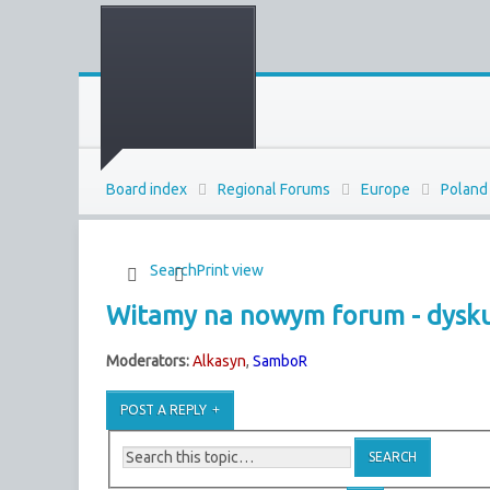
Board index
Regional Forums
Europe
Poland
Search
Print view
Witamy na nowym forum - dyskus
Moderators:
Alkasyn
,
SamboR
POST A REPLY