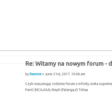
Re: Witamy na nowym forum - dy
by
Raeone
» June 21st, 2017, 10:06 am
Czyli reasumując rodzime forum o infinity znika zupełnie
PanO (NCA,ASA) Aleph (Falanga,V) Tohaa