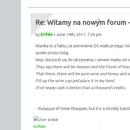
Re: Witamy na nowym forum - 
by
Errhile
» June 19th, 2017, 7:26 pm
Wynika to z faktu, że pierwotnie DS miało przejąć ro
społeczności tutaj.
Więc dorzucili się do utrzymania, i serwer mamy od o
They say there will be Heaven and the Fount of Kaus
That there, there will be pure wine and honey and s
Fill up the wine cup and place it in my hand
(For) ready cash is better than a thousand credits.
-
Rubayyat
of Omar Khayyam, but it is a shoddy trans
Errhile