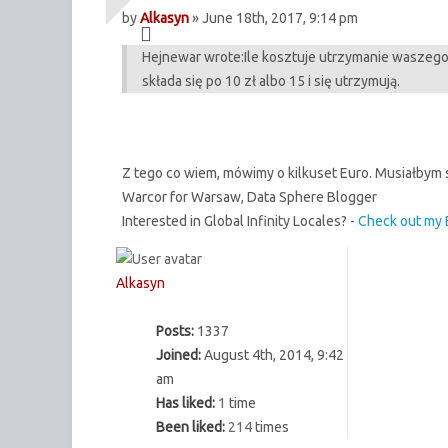
by
Alkasyn
» June 18th, 2017, 9:14 pm
Hejnewar wrote:
Ile kosztuje utrzymanie waszego 
składa się po 10 zł albo 15 i się utrzymują.
Z tego co wiem, mówimy o kilkuset Euro. Musiałbym 
Warcor for Warsaw, Data Sphere Blogger
Interested in Global Infinity Locales? -
Check out my 
Alkasyn
Posts:
1337
Joined:
August 4th, 2014, 9:42
am
Has liked:
1
time
Been liked:
214
times