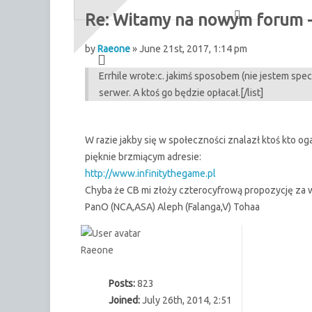
Re: Witamy na nowym forum - 
by
Raeone
» June 21st, 2017, 1:14 pm
Errhile wrote:
c. jakimś sposobem (nie jestem spec
serwer. A ktoś go będzie opłacał.[/list]
W razie jakby się w społeczności znalazł ktoś kto o
pięknie brzmiącym adresie:
http://www.infinitythegame.pl
Chyba że CB mi złoży czterocyfrową propozycję za w
PanO (NCA,ASA) Aleph (Falanga,V) Tohaa
Raeone
Posts:
823
Joined:
July 26th, 2014, 2:51