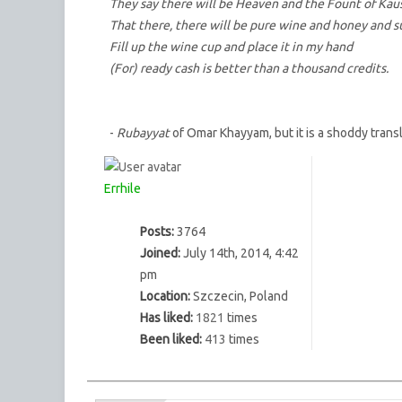
They say there will be Heaven and the Fount of Kaus
That there, there will be pure wine and honey and s
Fill up the wine cup and place it in my hand
(For) ready cash is better than a thousand credits.
-
Rubayyat
of Omar Khayyam, but it is a shoddy trans
Errhile
Posts:
3764
Joined:
July 14th, 2014, 4:42
pm
Location:
Szczecin, Poland
Has liked:
1821
times
Been liked:
413
times